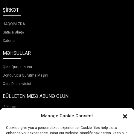
ŞIRKƏT
HAQQIMIZDA
Satışla Əlaqə
Xəbərlər
MƏHSULLAR
Qida Quruducusu
Dondurucu Qurutma Maşını
Qida Dilimləyicisi
BÜLLETENIMIZƏ ABUNƏ OLUN
Manage Cookie Consent
Cookies give you a personalized experience. Cookie files help us to
Təqdim Etmək
enhance your experience using our website, simplify navigation, keep our