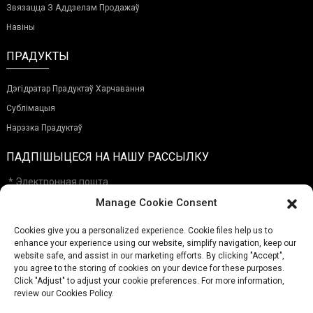
Звязацца З Аддзелам Продажаў
Навіны
ПРАДУКТЫ
Дэгідратар Прадуктаў Харчавання
Сублімацыя
Нарэзка Прадуктаў
ПАДПІШЫЦЕСЯ НА НАШУ РАССЫЛКУ
Manage Cookie Consent
Cookies give you a personalized experience. Cookie files help us to
Прадставіць
enhance your experience using our website, simplify navigation, keep our
website safe, and assist in our marketing efforts. By clicking "Accept",
you agree to the storing of cookies on your device for these purposes.
Click "Adjust" to adjust your cookie preferences. For more information,
ТЭЛЕФОН:
(+86)757-29292044
review our Cookies Policy.
ЭЛЕКТРОННАЯ ПОШТА:
Info@fsdalle.com