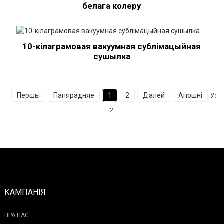
белага колеру
10-кілаграмовая вакуумная сублімацыйная
сушылка
Першы
Папярэдняе
1
2
Далей
Апошні
Уся
2
КАМПАНІЯ
ПРА НАС