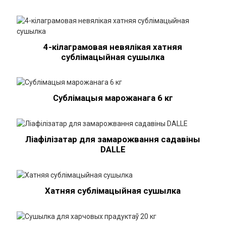
4-кілаграмовая невялікая хатняя
сублімацыйная сушылка
Сублімацыя марожанага 6 кг
Ліафілізатар для замарожвання садавіны
DALLE
Хатняя сублімацыйная сушылка