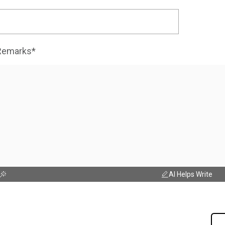
Remarks*
AI Helps Write