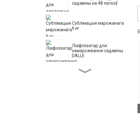
садавіны на 48 латкоў
Сублімацыя марожанага
6 кг
Ліафілізатар для
замарожвання садавіны
DALLE
Хатняя сублімацыйная
сушылка
20 латкоў камерцыйнай
сушылкі садавіны
Сушылка для харчовых
прадуктаў 20 кг