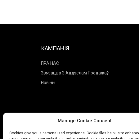
КАМПАНІЯ
ПРА НАС
Звязацца З Аддзелам Продажаў
Навіны
Manage Cookie Consent
Cookies give you a personalized experience. Cookie files help us to enhanc
experience using our website, simplify navigation, keep our website safe, an