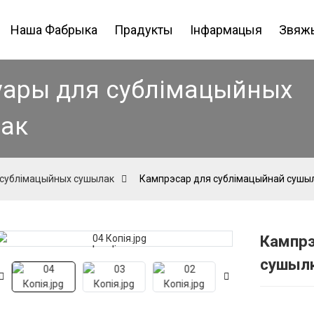
Наша Фабрыка
Прадукты
Інфармацыя
Звяжы
уары для сублімацыйных
ак
 сублімацыйных сушылак
Кампрэсар для сублімацыйнай сушыл
Кампрэ
Loading...
Loading...
сушылк