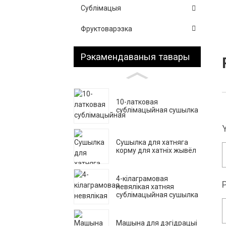
Сублімацыя
Фруктоварэзка
Рэкамендаваныя тавары
10-латковая
сублімацыйная сушылка
Сушылка для хатняга
корму для хатніх жывёл
4-кілаграмовая
невялікая хатняя
сублімацыйная сушылка
Машына для дэгідрацыі