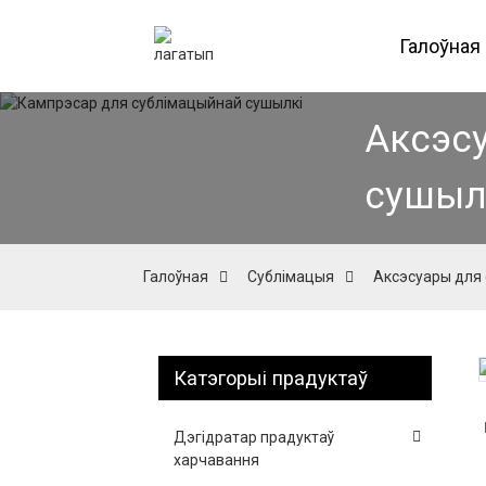
Галоўная
Аксэс
сушыл
Галоўная
Сублімацыя
Аксэсуары для
Катэгорыі прадуктаў
Loading...
Loading...
Дэгідратар прадуктаў
харчавання