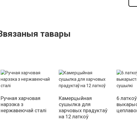
Звязаныя тавары
Ручная харчовая
Камерцыйная
6 латкоў
нарэзка з
сушылка для
выкары
нержавеючай сталі
харчовых прадуктаў
цеплаво
на 12 латкоў