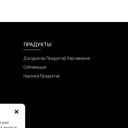
ПРАДУКТЫ
Дэгідратар Прадуктаў Харчавання
Сублімацыя
Нарэзка Прадуктаў
e your
d assist in