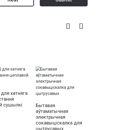
 для хатняга
6-латковая соне
стання
сушылка з
й сушылкі
нержавеючай ста
Бытавая
аўтаматычная
электрычная
сокавыціскалка для
цытрусавых