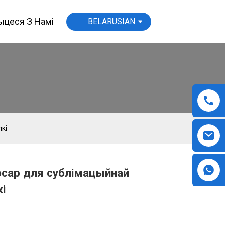
цеся З Намі
BELARUSIAN
кі
сар для сублімацыйнай
Loading...
Loading...
Loading...
Loading...
і