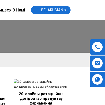
цеся З Намі
BELARUSIAN
20-слаёвы ратацыйны
дэгідратар прадуктаў
ная
харчавання
таў