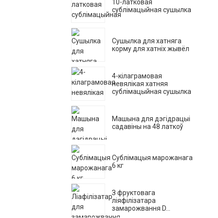
10-латковая
сублімацыйная сушылка
Сушылка для хатняга
корму для хатніх жывёл
4-кілаграмовая
невялікая хатняя
сублімацыйная сушылка
Машына для дэгідрацыі
садавіны на 48 латкоў
Сублімацыя марожанага
6 кг
З фруктовага
ліяфілізатара
замарожвання D...