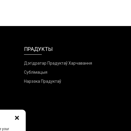
ПРАДУКТЫ
Дэгідратар Прадуктаў Харчавання
Сублімацыя
Нарэзка Прадуктаў
e your