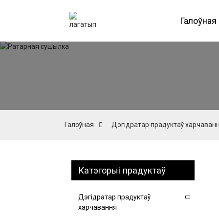
Галоўная
Галоўная
Дэгідратар прадуктаў харчаван
Катэгорыі прадуктаў
Дэгідратар прадуктаў
харчавання