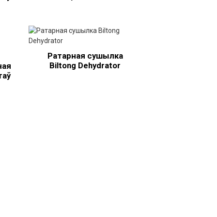
Ратарная сушылка
Biltong Dehydrator
ная
таў