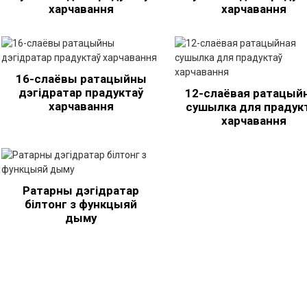
харчавання
харчавання
16-слаёвы ратацыйны
дэгідратар прадуктаў
12-слаёвая ратацый
харчавання
сушылка для прадук
харчавання
Ратарны дэгідратар
білтонг з функцыяй
дыму