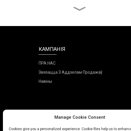
Хатняя сублімацыйная
сушылка
20 латкоў для
камерцыйнай сушкі
садавіны...
КАМПАНІЯ
Сушылка для харчовых
прадуктаў 20 кг
ПРА НАС
Звязацца З Аддзелам Продажаў
Прамысловая сушылка
Навіны
для харчовых прадуктаў
на 116 латкоў
Manage Cookie Consent
Cookies give you a personalized experience. Cookie files help us to enhanc