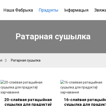
Наша Фабрыка
Прадукты
Інфармацыя
Звяжы
Ратарная сушылка
ня
Ратарная сушылка
20-слаёвая ратацыйная
16-слаёвая ратацый
сушылка для прадуктаў
сушылка для прадук