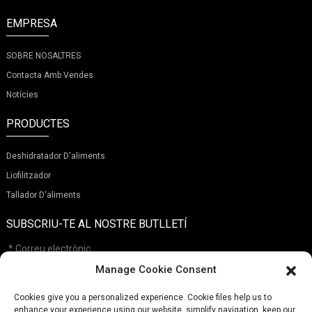
EMPRESA
SOBRE NOSALTRES
Contacta Amb Vendes
Notícies
PRODUCTES
Deshidratador D'aliments
Liofilitzador
Tallador D'aliments
SUBSCRIU-TE AL NOSTRE BUTLLETÍ
Manage Cookie Consent
Cookies give you a personalized experience. Cookie files help us to
Enviar
enhance your experience using our website, simplify navigation, keep our