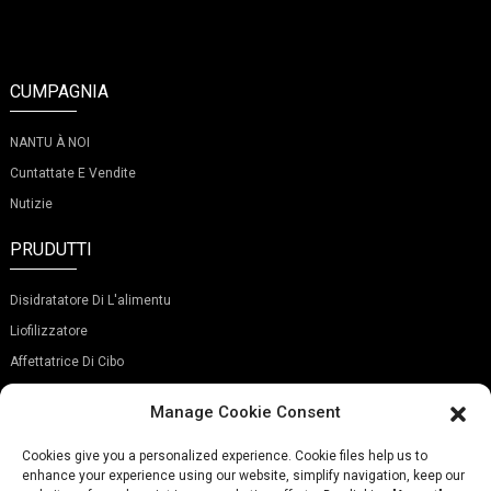
CUMPAGNIA
NANTU À NOI
Cuntattate E Vendite
Nutizie
PRUDUTTI
Disidratatore Di L'alimentu
Liofilizzatore
Affettatrice Di Cibo
ABBUNATEVI À A NOSTRA NEWSLETTER
Manage Cookie Consent
Cookies give you a personalized experience. Cookie files help us to
enhance your experience using our website, simplify navigation, keep our