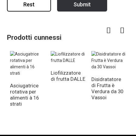
Rest
Submit
Prodotti cunnessi
Liofilizzatore
di frutta DALLE
Disidratatore
di Frutta è
Asciugatrice
D
Verdura da 30
rotativa per
B
Vassoi
alimenti à 16
R
strati
F
F