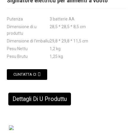
Sigillatore elettricu per alimenti à vuoto
Putenza
3 batterie AA
Dimensione di u
28,5 * 28,5 * 8,5 cm
produttu
Dimensione di l'imballu
29,8 * 29,8 * 11,5 cm
Pesu Nettu
1,2 kg
Pesu Brutu
1,25 kg
CUNTATTA CI
Dettagli Di U Produttu