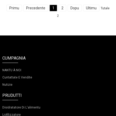
Primu
Precedente
1
2
Dopu
Ultimu
Tutale
2
CUMPAGNIA
NANTU À NOI
Cuntattate E Vendite
Nutizie
PRUDUTTI
Disidratatore Di L'alimentu
Liofilizzatore