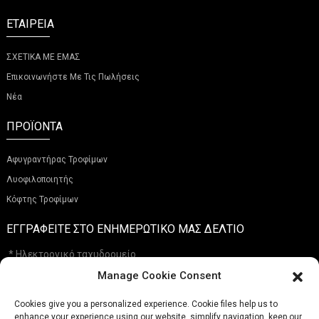
ΕΤΑΙΡΕΊΑ
ΣΧΕΤΙΚΑ ΜΕ ΕΜΑΣ
Επικοινωνήστε Με Τις Πωλήσεις
Νέα
ΠΡΟΪΌΝΤΑ
Αφυγραντήρας Τροφίμων
Λυοφιλοποιητής
Κόφτης Τροφίμων
ΕΓΓΡΑΦΕΊΤΕ ΣΤΟ ΕΝΗΜΕΡΩΤΙΚΌ ΜΑΣ ΔΕΛΤΊΟ
Manage Cookie Consent
Cookies give you a personalized experience. Cookie files help us to
Υποτάσσομαι
enhance your experience using our website, simplify navigation, keep our