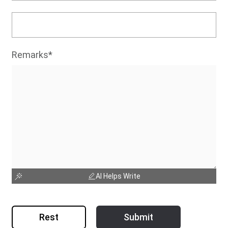
Remarks*
AI Helps Write
Rest
Submit