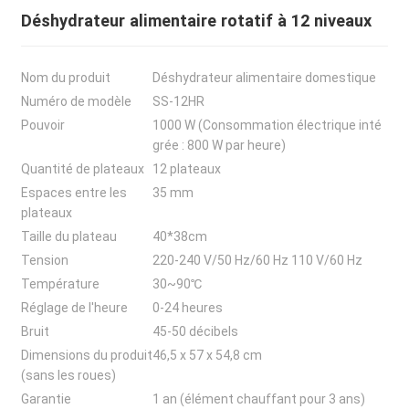
Déshydrateur alimentaire rotatif à 12 niveaux
Nom du produit
Déshydrateur alimentaire domestique
Numéro de modèle
SS-12HR
Pouvoir
1000 W (Consommation électrique inté
grée : 800 W par heure)
Quantité de plateaux
12 plateaux
Espaces entre les
35 mm
plateaux
Taille du plateau
40*38cm
Tension
220-240 V/50 Hz/60 Hz 110 V/60 Hz
Température
30~90℃
Réglage de l'heure
0-24 heures
Bruit
45-50 décibels
Dimensions du produit
46,5 x 57 x 54,8 cm
(sans les roues)
Garantie
1 an (élément chauffant pour 3 ans)