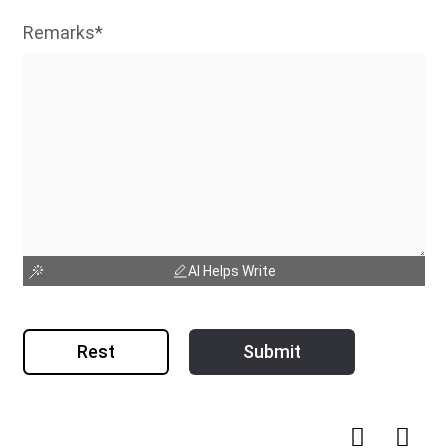
Remarks*
AI Helps Write
Rest
Submit