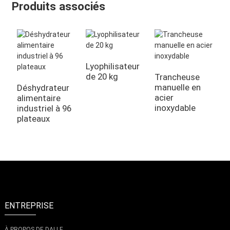
Produits associés
Lyophilisateur
de 20 kg
Trancheuse
D
manuelle en
d
Déshydrateur
acier
1
alimentaire
inoxydable
industriel à 96
plateaux
ENTREPRISE
À PROPOS DE DALLE