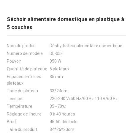
Séchoir alimentaire domestique en plastique à
5 couches
Nom du produit
Déshydrateur alimentaire domestique
Numéro de modèle
DL-05F
Pouvoir
350 W
Quantité de plateaux
5 plateaux
Espaces entre les
35 mm
plateaux
Taille du plateau
33*24cm
Tension
220-240 V/50 Hz/60 Hz 110 V/60 Hz
Température
35~70℃
Réglage de l'heure
0 à 48 heures
Bruit
45-50 décibels
Taille du produit
34*26*20cm