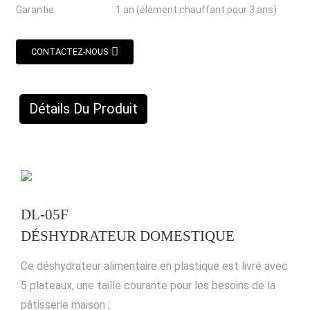
Garantie
1 an (élément chauffant pour 3 ans)
CONTACTEZ-NOUS
Détails Du Produit
DL-05F
DÉSHYDRATEUR DOMESTIQUE
Ce déshydrateur alimentaire en plastique est livré avec
5 plateaux, une taille courante pour les besoins de la
pâtisserie maison ;