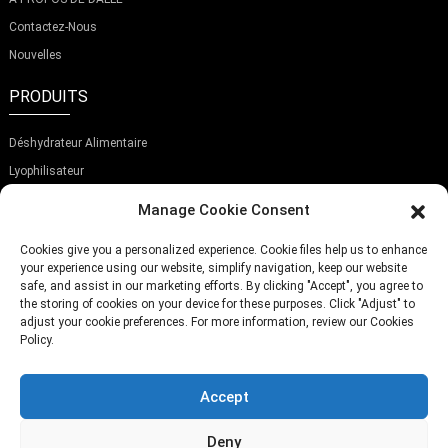
Contactez-Nous
Nouvelles
PRODUITS
Déshydrateur Alimentaire
Lyophilisateur
Trancheuse À Aliments
Manage Cookie Consent
ABONNEZ-VOUS À NOTRE NEWSLETTER
Cookies give you a personalized experience. Cookie files help us to enhance
your experience using our website, simplify navigation, keep our website
safe, and assist in our marketing efforts. By clicking "Accept", you agree to
the storing of cookies on your device for these purposes. Click "Adjust" to
adjust your cookie preferences. For more information, review our Cookies
Policy.
Soumettre
Accept
TÉLÉPHONE:
(+86)757-29292044
Deny
E-MAIL:
Info@fsdalle.com