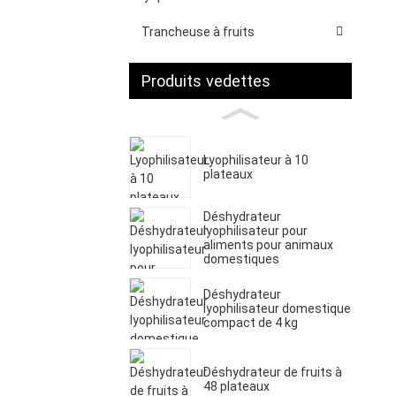
Trancheuse à fruits
Produits vedettes
Lyophilisateur à 10
plateaux
Déshydrateur
lyophilisateur pour
aliments pour animaux
domestiques
Déshydrateur
lyophilisateur domestique
compact de 4 kg
Déshydrateur de fruits à
48 plateaux