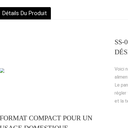
Détails Du Produit
SS-
DÉS
Voici 
alimen
Le pa
régler
et la 
FORMAT COMPACT POUR UN