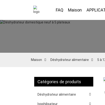
FAQ
Maison
APPLICA
Maison
Déshydrateur alimentaire
5 à 
Catégories de produits
Loading...
Loading...
Déshydrateur alimentaire
lyophilisateur