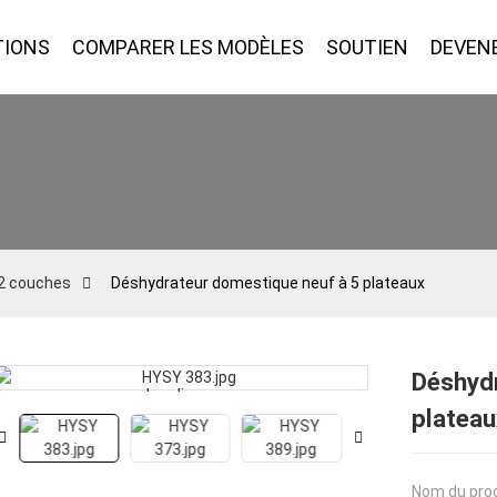
TIONS
COMPARER LES MODÈLES
SOUTIEN
DEVEN
12 couches
Déshydrateur domestique neuf à 5 plateaux
Déshydr
Loading...
Loading...
plateau
Nom du prod