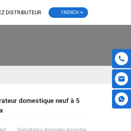
EZ DISTRIBUTEUR
FRENCH
ateur domestique neuf à 5
Loading...
Loading...
Loading...
Loading...
x
uit
Déshydrateur alimentaire domestiqu