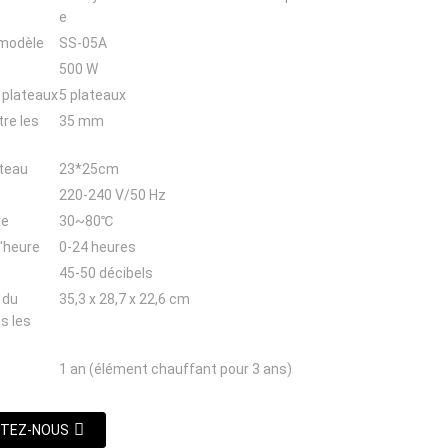
e
modèle
SS-05A
500 W
 plateaux
5 plateaux
re les
35 mm
ateau
23*25cm
220-240 V/50 Hz
re
30~80℃
l'heure
0-24 heures
45-50 décibels
 du
35,3 x 28,7 x 22,6 cm
s les
1 an (élément chauffant pour 3 ans)
TEZ-NOUS