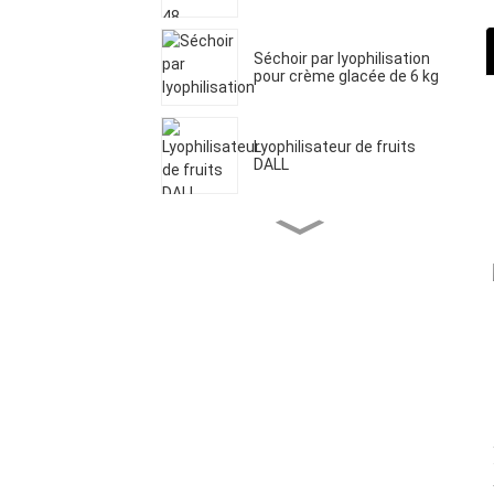
Séchoir par lyophilisation
pour crème glacée de 6 kg
Lyophilisateur de fruits
DALL
Déshydrateur
lyophilisateur domestique
Séchoir à fruits
commercial à 20 plateaux
Déshydrateur
lyophilisateur alimentaire
de 20 kg