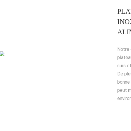
PLA
INO
ALI
Notre 
platea
sûrs et
De plu
bonne 
peut m
enviro