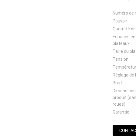
Numéro de 
Pouvoir
Quantité de
Espaces ent
plateaux
Taille du pl
Tension
Températu
Réglage de 
Bruit
Dimensions
produit (san
roues)
Garantie
CONTAC