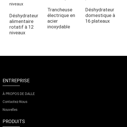
Trancheuse
Déshydrateur
électrique en
domestique à
Déshydrateur
S
acier
16 plateaux
alimentaire
d
inoxydable
rotatif à 12
r
niveaux
b
ENTREPRISE
À PROPOS DE DALLE
Contactez-Nous
Nouvelles
PRODUITS