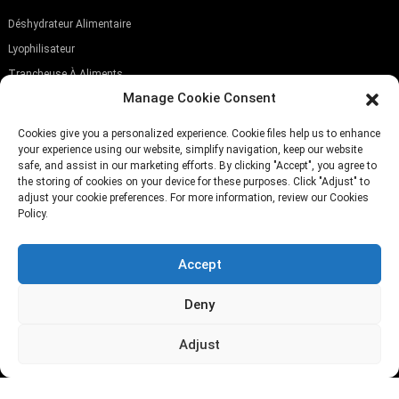
Déshydrateur Alimentaire
Lyophilisateur
Trancheuse À Aliments
Manage Cookie Consent
ABONNEZ-VOUS À NOTRE NEWSLETTER
Cookies give you a personalized experience. Cookie files help us to enhance
your experience using our website, simplify navigation, keep our website
safe, and assist in our marketing efforts. By clicking "Accept", you agree to
the storing of cookies on your device for these purposes. Click "Adjust" to
adjust your cookie preferences. For more information, review our Cookies
Policy.
Soumettre
Accept
TÉLÉPHONE:
(+86)757-29292044
E-MAIL:
Info@fsdalle.com
Deny
Adjust