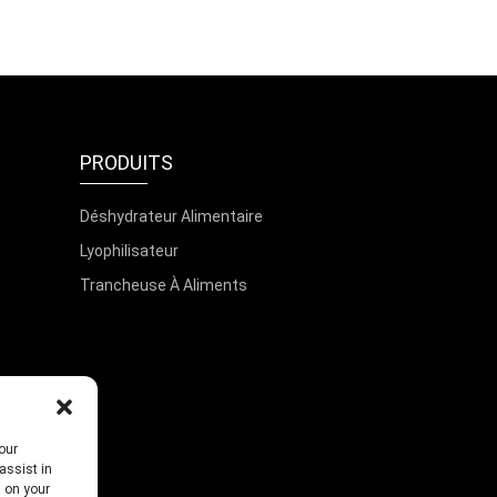
PRODUITS
Déshydrateur Alimentaire
Lyophilisateur
Trancheuse À Aliments
our
assist in
s on your