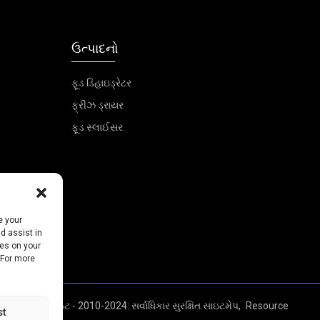
ઉત્પાદનો
ફૂડ ડિહાઇડ્રેટર
ફ્રીઝ ડ્રાયર
ફૂડ સ્લાઈસર
e your
d assist in
ies on your
 For more
© કૉપિરાઇટ - 2010-2024: સર્વાધિકાર સુરક્ષિત.
સાઇટમેપ,
Resource
st