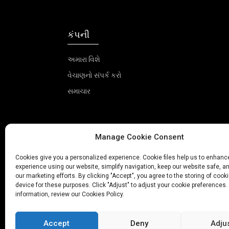
કંપની
અમારા વિશે
વેચાણનો સંપર્ક કરો
સમાચાર
Manage Cookie Consent
Cookies give you a personalized experience. Cookie files help us to enhanc
experience using our website, simplify navigation, keep our website safe, an
our marketing efforts. By clicking "Accept", you agree to the storing of cook
device for these purposes. Click "Adjust" to adjust your cookie preferences.
information, review our Cookies Policy.
Accept
Deny
Adju