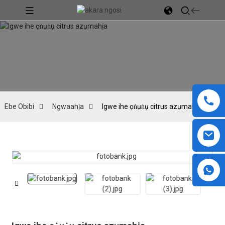
Ebe Obibi
Ngwaahịa
Igwe ihe ọṅụṅụ citrus azụmahịa