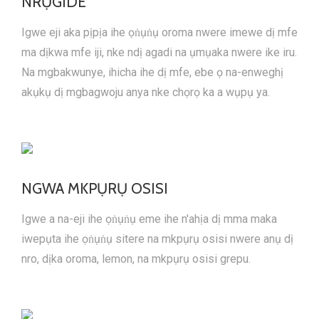
NRỤGIDE
Igwe eji aka pịpịa ihe ọṅụṅụ oroma nwere imewe dị mfe
ma dịkwa mfe iji, nke ndị agadi na ụmụaka nwere ike iru.
Na mgbakwunye, ihicha ihe dị mfe, ebe ọ na-enweghị
akụkụ dị mgbagwoju anya nke chọrọ ka a wụpụ ya.
NGWA MKPỤRỤ OSISI
Igwe a na-eji ihe ọṅụṅụ eme ihe n'ahịa dị mma maka
iwepụta ihe ọṅụṅụ sitere na mkpụrụ osisi nwere anụ dị
nro, dịka oroma, lemon, na mkpụrụ osisi grepu.