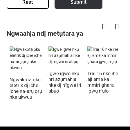
Rest
Submit
Ngwaahịa ndị metụtara ya
Igwe igwe nkụ
Traị 16 nke ihe
i
nri azụmahịa
eji eme ka
m
Ngwakọta ọkụ
nke dị n'ígwé iri
mmiri ghara
n
eletrik dị iche
abụọ
ịgwụ n'ụlọ
iche na-arụ ọrụ
nke ukwuu