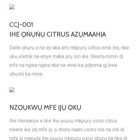
CCJ-001
IHE ỌṄỤṄỤ CITRUS AZỤMAAHỊA
Dalle ọhụrụ a na-eji aka amị mkpụrụ citrus eme ihe, nke
ọkụ eletrik na-enye maka ọrụ siri ike. Nweta mmiri dị
mfe na ngwa ngwa nke na-eme ka ọdịmma gị kwa
ụbọchị ka mma.
NZỌỤKWỤ MFE ỊJỤ ỌKỤ
Ihe nlereanya a nke ihe ọṅụṅụ mkpụrụ osisi citrus
nwere ike ịdị mfe iji, ọ chọrọ naanị usoro ole na ole dị
mfe iji mepụta ihe ọṅụṅụ mkpụrụ osisi ọhụrụ na nke dị