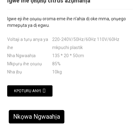
Igwe ihe ọṅụṅụ citrus azụmahịa
Igwe eji ihe ọṅụṅụ oroma eme ihe n'ahịa dị oke mma, ọnụego
mmepụta ya dị egwu.
Voltaji a tụrụ anya ya
220-240V/50Hz/60Hz 110V/60Hz
ihe
mkpuchi plastik
Nha Ngwaahịa
135 * 20 * 50cm
Mkpụrụ ihe ọṅụṅụ
85%
Nha ịbụ
10kg
KPỌTỤRỤ ANYỊ
Nkọwa Ngwaahịa