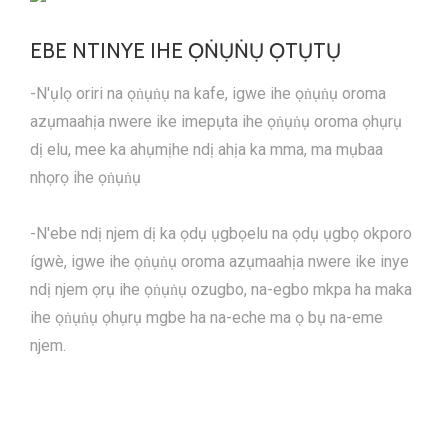
EBE NTINYE IHE ỌṄỤṄỤ ỌTỤTỤ
-N'ụlọ oriri na ọṅụṅụ na kafe, igwe ihe ọṅụṅụ oroma
azụmaahịa nwere ike imepụta ihe ọṅụṅụ oroma ọhụrụ
dị elu, mee ka ahụmịhe ndị ahịa ka mma, ma mụbaa
nhọrọ ihe ọṅụṅụ
-N'ebe ndị njem dị ka ọdụ ụgbọelu na ọdụ ụgbọ okporo
ígwè, igwe ihe ọṅụṅụ oroma azụmaahịa nwere ike inye
ndị njem ọrụ ihe ọṅụṅụ ozugbo, na-egbo mkpa ha maka
ihe ọṅụṅụ ọhụrụ mgbe ha na-eche ma ọ bụ na-eme
njem.