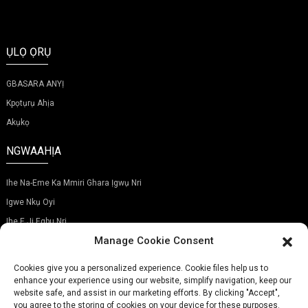
ỤLỌ ỌRỤ
GBASARA ANYỊ
Kpọtụrụ Ahịa
Akụkọ
NGWAAHỊA
Ihe Na-Eme Ka Mmiri Ghara Ịgwụ Nri
Igwe Nkụ Oyi
Ihe E Ji Egbu Nri
Manage Cookie Consent
DENYE AHA NA AKWỤKWỌ OZI ANYỊ
Cookies give you a personalized experience. Cookie files help us to
enhance your experience using our website, simplify navigation, keep our
website safe, and assist in our marketing efforts. By clicking "Accept",
you agree to the storing of cookies on your device for these purposes.