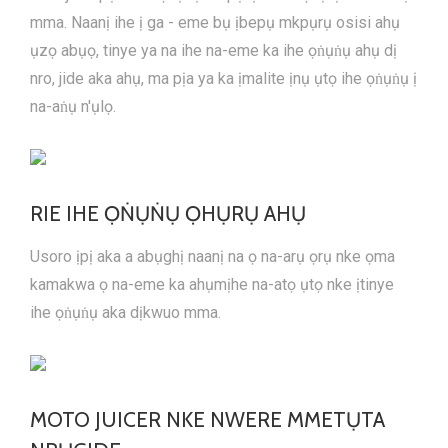
mma. Naanị ihe ị ga - eme bụ ịbepụ mkpụrụ osisi ahụ
ụzọ abụọ, tinye ya na ihe na-eme ka ihe ọṅụṅụ ahụ dị
nro, jide aka ahụ, ma pịa ya ka ịmalite ịnụ ụtọ ihe ọṅụṅụ ị
na-aṅụ n'ụlọ.
RIE IHE ỌṄỤṄỤ ỌHỤRỤ AHỤ
Usoro ịpị aka a abụghị naanị na ọ na-arụ ọrụ nke ọma
kamakwa ọ na-eme ka ahụmịhe na-atọ ụtọ nke ịtinye
ihe ọṅụṅụ aka dịkwuo mma.
MOTO JUICER NKE NWERE MMETỤTA