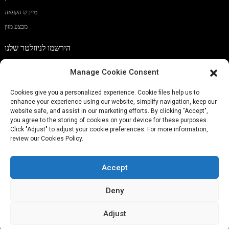
מייבש הקפאה
מבצע מזון
הירשמו לניוזלטר שלנו
Manage Cookie Consent
Cookies give you a personalized experience. Cookie files help us to
enhance your experience using our website, simplify navigation, keep our
לְהַגִישׁ
website safe, and assist in our marketing efforts. By clicking "Accept",
you agree to the storing of cookies on your device for these purposes.
Click "Adjust" to adjust your cookie preferences. For more information,
review our Cookies Policy.
טֵלֵפוֹן:
‏(+86)757-29292044
Info@fsdalle.com
אֶלֶקטרוֹנִי:
Accept
Deny
Adjust
Resource
מפת אתר,
© זכויות יוצרים - 2010-2024: כל הזכויות שמורות.