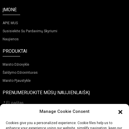
ĮMONĖ
APIE MUS
Susisiekite Su Pardavimų Skyriumi
Naujienos
PRODUKTAI
Maisto Džiovyklė
Šaldymo Džiovintuvas
Maisto Pjaustyklė
PRENUMERUOKITE MŪSŲ NAUJIENLAIŠKĮ
Manage Cookie Consent
Cookies give you a personalized experience. Cookie files help us to
Pateikti
enhance your experience using our website, simplify navigation, keep our