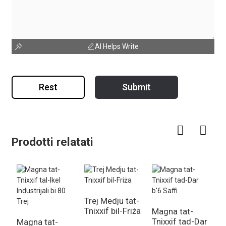
AI Helps Write
Rest
Submit
Prodotti relatati
Trej Medju tat-
Tnixxif bil-Friża
Magna tat-
D
Tnixxif tad-Dar
Di
Magna tat-