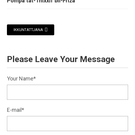
Pompa tat-Tnixxif bil-Friża
IKKUNTATTJANA
Please Leave Your Message
Your Name*
E-mail*