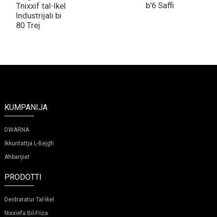
b'6 Saffi
b
Tnixxif tal-Ikel
Industrijali bi
80 Trej
KUMPANIJA
DWARNA
Ikkuntattja L-Bejgħ
Aħbarijiet
PRODOTTI
Deidratatur Tal-Ikel
Nixxiefa Bil-Friża