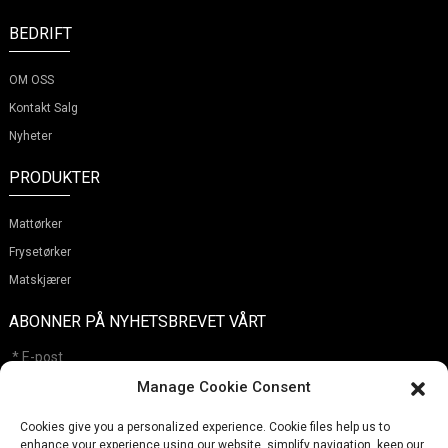
BEDRIFT
OM OSS
Kontakt Salg
Nyheter
PRODUKTER
Mattørker
Frysetørker
Matskjærer
ABONNER PÅ NYHETSBREVET VÅRT
Manage Cookie Consent
Cookies give you a personalized experience. Cookie files help us to
Sende Inn
enhance your experience using our website, simplify navigation, keep our