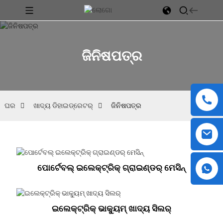
ଜିନିଷପତ୍ର
ଘର
ଖାଦ୍ୟ ଡିହାଇଡ୍ରେଟର୍
ଜିନିଷପତ୍ର
ପୋର୍ଟେବଲ୍ ଇଲେକ୍ଟ୍ରିକ୍ ଗ୍ରାଇଣ୍ଡର୍ ମେସିନ୍
ଇଲେକ୍ଟ୍ରିକ୍ ଭାକ୍ୟୁମ୍ ଖାଦ୍ୟ ସିଲର୍