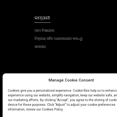
କମ୍ପାନୀ
ଆମ ବିଷୟରେ
ବିକ୍ରୟ ସହିତ ଯୋଗାଯୋଗ କରନ୍ତୁ
ସମାଚାର
Manage Cookie Consent
Cookies give you a personalized experience. Cookie files help us to enhanc
experience using our website, simplify navigation, keep our website safe, an
our marketing efforts. By clicking "Accept", you agree to the storing of cook
device for these purposes. Click "Adjust" to adjust your cookie preferences.
information, review our Cookies Policy.