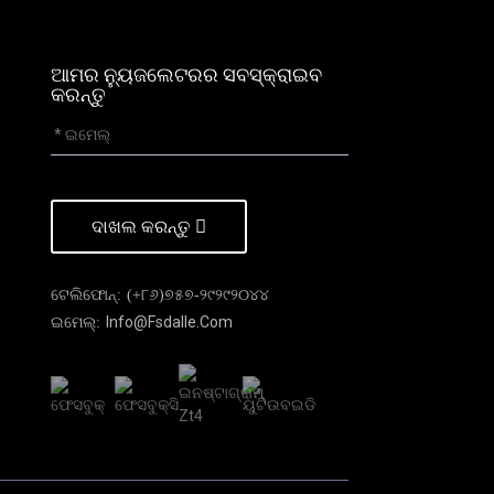
ଆମର ନ୍ୟୁଜଲେଟରର ସବସ୍କ୍ରାଇବ
କରନ୍ତୁ
ଦାଖଲ କରନ୍ତୁ
ଟେଲିଫୋନ୍:
(+୮୬)୭୫୭-୨୯୨୯୨୦୪୪
Info@fsdalle.com
ଇମେଲ୍: