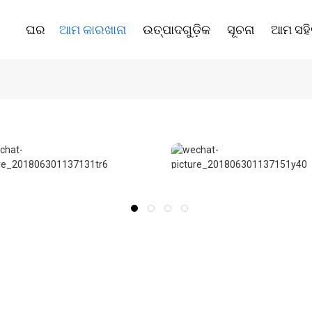
ଘର
ଆମ କାରଖାନା
ଉତ୍ପାଦଗୁଡ଼ିକ
ସୂଚନା
ଆମ ସହ