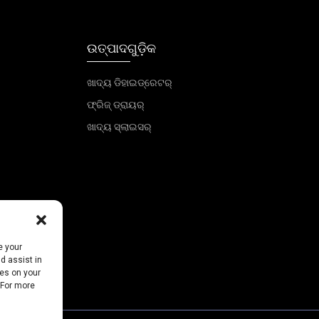
ଉତ୍ପାଦଗୁଡ଼ିକ
ଖାଦ୍ୟ ଡିହାଇଡ୍ରେଟର୍
ଫ୍ରିଜ୍ ଡ୍ରାୟର୍
ଖାଦ୍ୟ ସ୍ଲାଇସର୍
e your
d assist in
ies on your
 For more