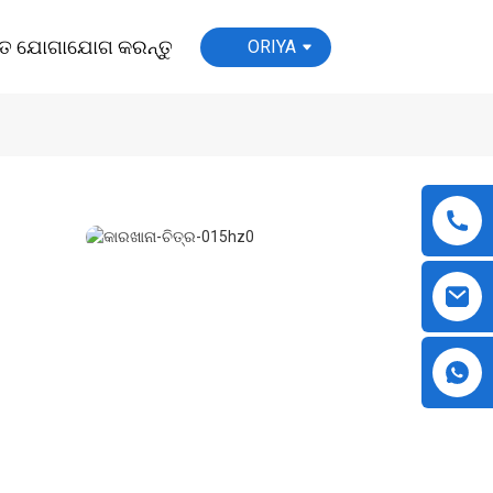
ିତ ଯୋଗାଯୋଗ କରନ୍ତୁ
ORIYA