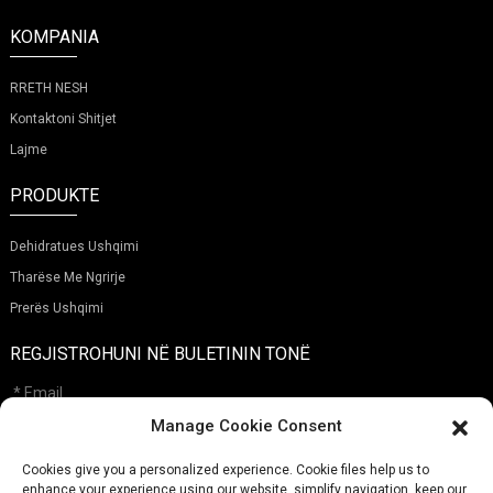
KOMPANIA
RRETH NESH
Kontaktoni Shitjet
Lajme
PRODUKTE
Dehidratues Ushqimi
Tharëse Me Ngrirje
Prerës Ushqimi
REGJISTROHUNI NË BULETININ TONË
Manage Cookie Consent
Cookies give you a personalized experience. Cookie files help us to
Dorëzoj
enhance your experience using our website, simplify navigation, keep our