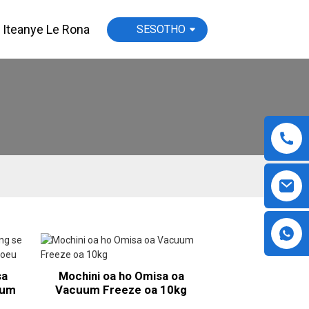
Iteanye Le Rona
SESOTHO
sa
Mochini oa ho Omisa oa
uum
Vacuum Freeze oa 10kg