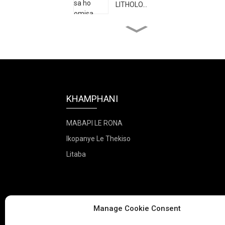
LITHOLO...
Mochini oa ho omisa o
hoamisang lapeng
Literei tse 20 tsa ho omisa
litholoana tsa khoebo...
KHAMPHANI
Sesebelisoa sa ho omisa
lijo sa 20kg
MABAPI LE RONA
Ikopanye Le Thekiso
Literei tse 116 tsa ho
Litaba
omisa lijo tsa indasteri
Manage Cookie Consent