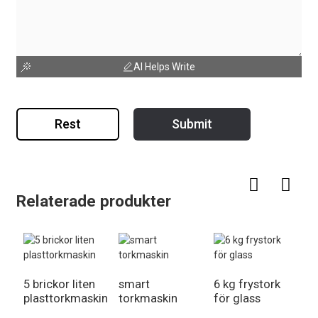
AI Helps Write
Rest
Submit
Relaterade produkter
5 brickor liten
smart
6 kg frystork
plasttorkmaskin
torkmaskin
för glass
4
f