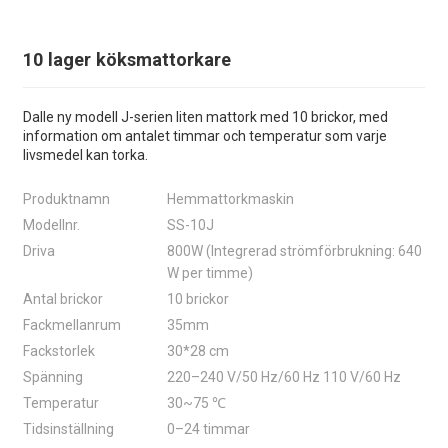
10 lager köksmattorkare
Dalle ny modell J-serien liten mattork med 10 brickor, med
information om antalet timmar och temperatur som varje
livsmedel kan torka.
Produktnamn
Hemmattorkmaskin
Modellnr.
SS-10J
Driva
800W (Integrerad strömförbrukning: 640
W per timme)
Antal brickor
10 brickor
Fackmellanrum
35mm
Fackstorlek
30*28 cm
Spänning
220–240 V/50 Hz/60 Hz 110 V/60 Hz
Temperatur
30~75 ℃
Tidsinställning
0–24 timmar