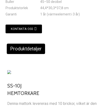
Buller
45–50 decibel
Produktstorlek
44,4*30,3*37,8 cm
Garanti
1 år (värmeelement i 3 år)
KONTAKTA OSS
Produktdetaljer
SS-10J
HEMTORKARE
Denna mattork levereras med 10 brickor, vilket är den