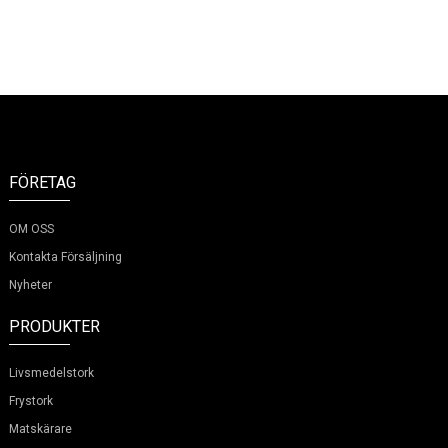
h
FÖRETAG
OM OSS
Kontakta Försäljning
Nyheter
PRODUKTER
Livsmedelstork
Frystork
Matskärare