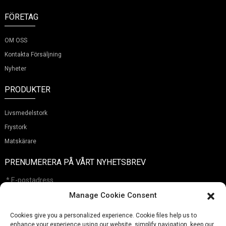
FÖRETAG
OM OSS
Kontakta Försäljning
Nyheter
PRODUKTER
Livsmedelstork
Frystork
Matskärare
PRENUMERERA PÅ VÅRT NYHETSBREV
Manage Cookie Consent
Cookies give you a personalized experience. Cookie files help us to
Överlämna
enhance your experience using our website, simplify navigation, keep our