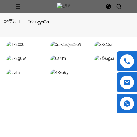
హోమ్
మా బృందం