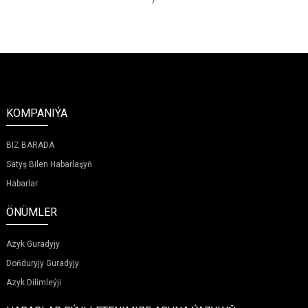
7
KOMPANIÝA
BIZ BARADA
Satyş Bilen Habarlaşyň
Habarlar
ÖNÜMLER
Azyk Guradyjy
Doňduryjy Guradyjy
Azyk Dilimleýji