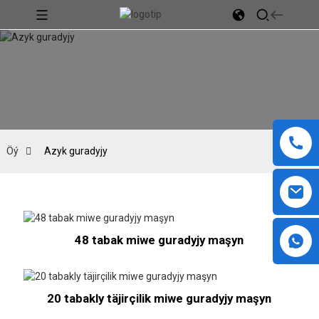
Öý
Azyk guradyjy
48 tabak miwe guradyjy maşyn
20 tabakly täjirçilik miwe guradyjy maşyn