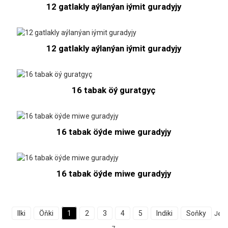
12 gatlakly aýlanýan iýmit guradyjy
12 gatlakly aýlanýan iýmit guradyjy
16 tabak öý guratgyç
16 tabak öýde miwe guradyjy
16 tabak öýde miwe guradyjy
Ilki
Öňki
1
2
3
4
5
Indiki
Soňky
Jem