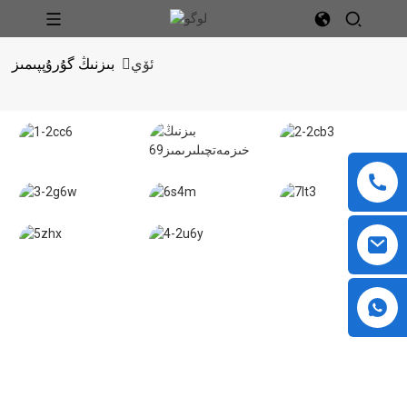
ئۆي
بىزنىڭ گۇرۇپپىمىز