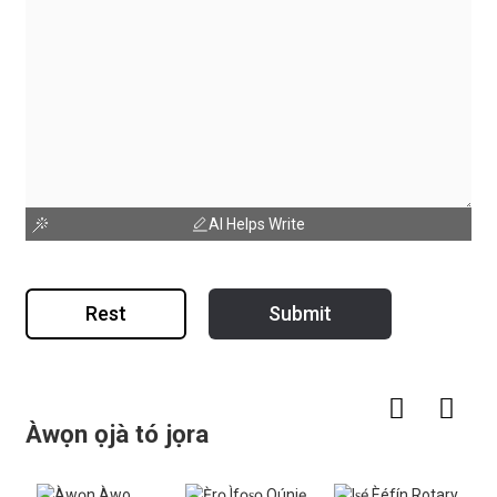
AI Helps Write
Rest
Submit
Àwọn ọjà tó jọra