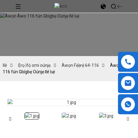
Ilé
Ẹ̀rọ ìfọ́ omi oúnjẹ
Àwọn Fẹ́ẹ̀rẹ́ 64-116
Àwọn Àwo
116 fún Gbígbẹ Oúnjẹ Ilé Iṣẹ́