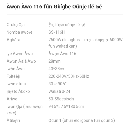
Àwọn Àwo 116 fún Gbígbẹ Oúnjẹ Ilé Iṣẹ́
Orukọ Ọja
Ẹ̀rọ ìfọṣọ oúnjẹ ilé iṣẹ́
Nọmba awoṣe
SS-116H
Agbára
7600W (Ilo agbara ti a ṣe akojọpọ: 6000W
fun wakati kan)
Iye Àwọn Àwo
Àwọn Àwo 116
Àwọn Ààlà Àwo
28mm
Ìwọ̀n Àwo
40*38cm
Fọ́ltéèjì
220-240V/50Hz/60Hz
Iwọn otutu
30 ~ 90℃
Ṣíṣeto Àkókò
Wákàtí 0-24
Ariwo
50-55desibels
Iwọn Ọja (laisi awọn
94.5*57.5*180.5cm
kẹkẹ)
Àtìlẹ́yìn
Ọdún 1 (ohun èlò ìgbóná fún ọdún 3)