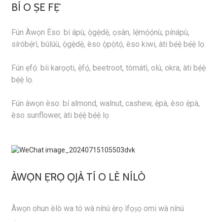
BÍ O ṢE FẸ́
Fún Àwọn Èso: bí ápù, ọ̀gẹ̀dẹ̀, ọsàn, lẹ́mọ́ọ́nù, pínápù,
síróbẹ́rì, búlúù, ọ̀gẹ̀dẹ̀, èso ọ̀pọ̀tọ́, èso kiwi, àti bẹ́ẹ̀ bẹ́ẹ̀ lọ.
Fún ẹfọ́: bíi karọọti, ẹ̀fọ́, beetroot, tòmátì, olú, okra, àti bẹ́ẹ̀
bẹ́ẹ̀ lọ.
Fún àwọn èso: bí almond, walnut, cashew, ẹ̀pà, èso ẹ̀pà,
èso sunflower, àti bẹ́ẹ̀ bẹ́ẹ̀ lọ
ÀWỌN Ẹ̀RỌ ỌJÀ TÍ O LÈ NÍLÒ
Àwọn ohun èlò wa tó wà nínú ẹ̀rọ ìfọṣọ omi wà nínú