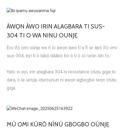
ÀWỌN ÀWO IRIN ALAGBARA TI SUS-
304 TI O WA NINU OUNJẸ
Ẹ̀rọ ìfọ́ omi oúnjẹ wa ń lo àwọn àwo tí a fi ṣe àpò ìfọ́ omi
sus-304, èyí tí ó túbọ̀ dáàbò bò ó tí ó sì rọrùn láti fọ.
Yato si eyi, irin alagbara 304 ni resistance otutu giga to
dara, o le ṣetọju iduroṣinṣin ni awọn agbegbe iwọn otutu
giga.
MÚ OMI KÚRÒ NÍNÚ GBOGBO OÚNJẸ