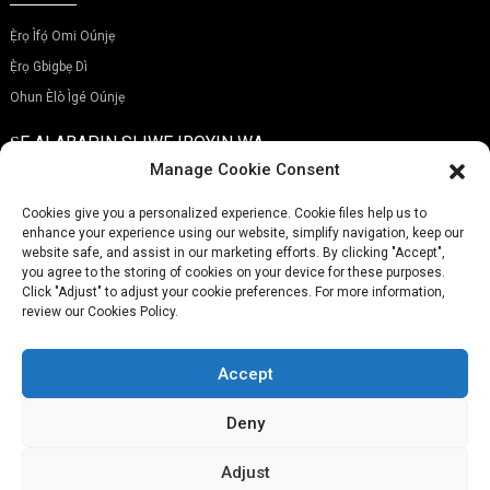
Ẹ̀rọ Ìfọ́ Omi Oúnjẹ
Ẹ̀rọ Gbigbẹ Dì
Ohun Èlò Ìgé Oúnjẹ
ṢE ALABAPIN SI IWE IROYIN WA
Manage Cookie Consent
Cookies give you a personalized experience. Cookie files help us to
enhance your experience using our website, simplify navigation, keep our
website safe, and assist in our marketing efforts. By clicking "Accept",
Fi Sílẹ̀
you agree to the storing of cookies on your device for these purposes.
Click "Adjust" to adjust your cookie preferences. For more information,
review our Cookies Policy.
FOONU:
(+86)757-29292044
IMEELI:
Info@fsdalle.com
Accept
Deny
Adjust