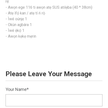
rẹ̀:
- Awọn ege 116 ti awọn atẹ SUS atilẹba (40 * 38cm)
- Atẹ ìfọ́ kan / atẹ tí ń rọ̀
- Ìwé oúnjẹ 1
- Okùn agbára 1
- Ìwé ẹ̀kọ́ 1
- Awọn kẹkẹ mẹrin
Please Leave Your Message
Your Name*