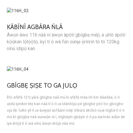
KÁBÍNÌ AGBÁRA ŃLÁ
Àwọn àwo 116 náà ní àwọn àpótí gbígbẹ méjì, a ṣètò àpótí
kọ̀ọ̀kan lọ́tọ̀ọ̀tọ̀, èyí tí ó wà fún oúnjẹ ọ̀rinrin tó tó 120kg
nínú ìdìpọ̀ kan.
GBÍGBẸ ṢIṢE TO GA JULỌ
Ètò afẹ́fẹ́ 12 ti yàrá gbígbẹ náà mú kí afẹ́fẹ́ máa rìn kiri dáadáa, ó ń
ṣẹ̀dá ìpínkiri titẹ kan náà tí ó ń ṣe ìdánilójú pé gbígbẹ yóò bo gbogbo
ojú ilẹ̀. Ìṣètò yìí ń ṣe àṣeyọrí àǹfààní méjì: kíkúrú àkókò ìṣiṣẹ́ nígbà tí ó ń
mú kí gbígbẹ náà sunwọ̀n sí i, nígbẹ̀yìn gbẹ́yín ó ń pa àwòrán adùn àti
iye èròjà tí ó wà nínú àwọn èròjà náà mọ́.