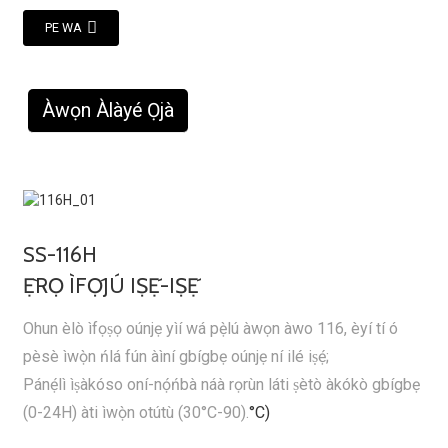
PE WA
Àwọn Àlàyé Ọjà
SS-116H
Ẹ̀RỌ ÌFỌ́JÚ IṢẸ́-IṢẸ́
Ohun èlò ìfọṣọ oúnjẹ yìí wá pẹ̀lú àwọn àwo 116, èyí tí ó
pèsè ìwọ̀n ńlá fún àìní gbígbẹ oúnjẹ ní ilé iṣẹ́;
Pánẹ́lì ìṣàkóso oní-nọ́ńbà náà rọrùn láti ṣètò àkókò gbígbẹ
(0-24H) àti ìwọ̀n otútù (30°C-90).
°C)