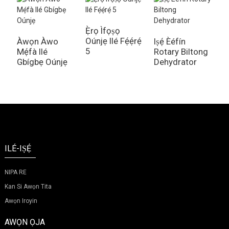
Ẹ̀rọ Ìfọṣọ
Ẹ
Oúnjẹ Ilé Fẹ́ẹ́rẹ́
I
Àwọn Àwo
Iṣẹ́ Èéfín
5
Mẹ́fà Ilé
Rotary Biltong
Gbígbẹ Oúnjẹ
Dehydrator
ILÉ-IṢẸ́
NIPA RE
Kan Si Awọn Tita
Awọn Iroyin
AWỌN ỌJA