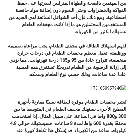
بين المهتمين بالصحة والطهاة المنزليين لقدرتها على حفظ
الفواكه والخضراوات وحتى اللحوم دون إضافة مواد حافظة
اصطناعية. ومع ذلك، فإن أحد الشواغل الشائعة لدى العديد من
المستخدمين المحتملين هو ما إذا كانت مجففات الطعام
تستهلك الكثير من الكهرباء.
لفهم استهلاك الطاقة في مجفف الطعام، يجب مراعاة تصميمه
ووظيفته. تعمل معظم مجففات الطعام في درجات حرارة
منخفضة، تتراوح عادةً بين 95 و165 درجة فهرنهايت، مما يؤدي
إلى إزالة الرطوبة من الطعام تدريجيًا. تستغرق هذه العملية
عادةً عدة ساعات، وذلك حسب نوع الطعام وسمكه.
تُعتبر مجففات الطعام موفرة للطاقة نسبيًا مقارنةً بأجهزة
المطبخ الأخرى. يستهلك مجفف الطعام في المتوسط ​​ما بين
300 و800 واط في الساعة. على سبيل المثال، إذا استخدمت
مجففًا بقدرة 600 واط لمدة 8 ساعات، فسيستهلك حوالي 4.8
كيلوواط ساعة من الكهرباء. قد يُشكل هذا تكلفةً كبيرةً عند