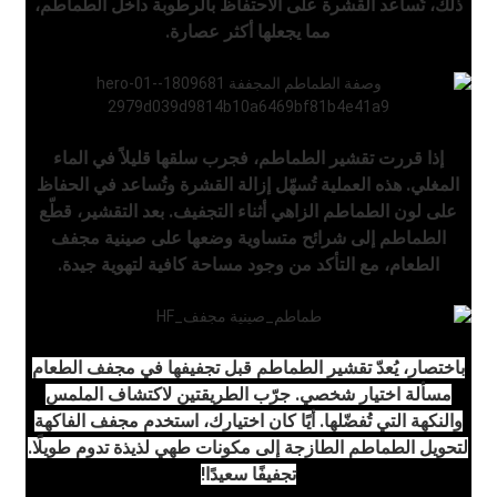
ذلك، تُساعد القشرة على الاحتفاظ بالرطوبة داخل الطماطم،
مما يجعلها أكثر عصارة.
إذا قررت تقشير الطماطم، فجرب سلقها قليلاً في الماء
المغلي. هذه العملية تُسهّل إزالة القشرة وتُساعد في الحفاظ
على لون الطماطم الزاهي أثناء التجفيف. بعد التقشير، قطّع
الطماطم إلى شرائح متساوية وضعها على صينية مجفف
الطعام، مع التأكد من وجود مساحة كافية لتهوية جيدة.
باختصار، يُعدّ تقشير الطماطم قبل تجفيفها في مجفف الطعام
مسألة اختيار شخصي. جرّب الطريقتين لاكتشاف الملمس
والنكهة التي تُفضّلها. أيًا كان اختيارك، استخدم مجفف الفاكهة
لتحويل الطماطم الطازجة إلى مكونات طهي لذيذة تدوم طويلًا.
تجفيفًا سعيدًا!