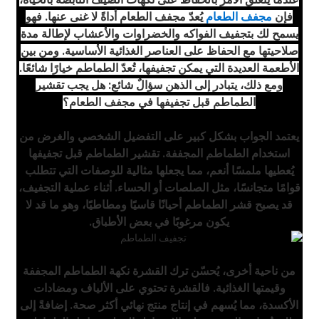
فإن
مجفف الطعام
يُعدّ مجفف الطعام أداةً لا غنى عنها. فهو
يسمح لك بتجفيف الفواكه والخضراوات والأعشاب لإطالة مدة
صلاحيتها مع الحفاظ على العناصر الغذائية الأساسية. ومن بين
الأطعمة العديدة التي يمكن تجفيفها، تُعدّ الطماطم خيارًا شائعًا.
ومع ذلك، يتبادر إلى الذهن سؤالٌ شائع: هل يجب تقشير
الطماطم قبل تجفيفها في مجفف الطعام؟
يعتمد الجواب بشكل كبير على التفضيل الشخصي والغرض من
استخدام الطماطم المجففة. تقشير الطماطم قبل تجفيفها
يُعطيها ملمسًا أنعم، مما يجعلها مثالية للوصفات التي تتطلب
قوامًا متجانسًا، مثل الصلصات أو الحساء. أثناء عملية التجفيف،
قد يصبح قشر الطماطم أحيانًا قاسيًا ومطاطيًا، وهو ما قد لا
يكون مرغوبًا في بعض الأطباق.
من ناحية أخرى، يُحسّن ترك القشرة نكهة الطماطم المجففة
وقيمتها الغذائية. فالقشرة تحتوي على الألياف ومضادات
الأكسدة، مما يُسهم في إنتاج منتج نهائي أكثر صحة. إضافةً إلى