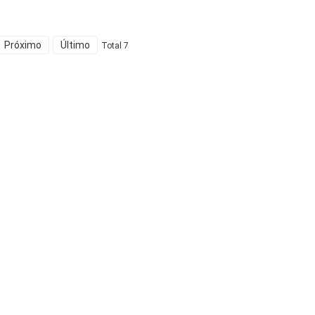
Próximo
Último
Total 7