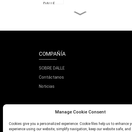
Máquina liofilizadora
doméstica
20 bandejas para secado
comercial de frutas...
COMPAÑÍA
Liofilizador de alimentos
de 20 kg
SOBRE DALLE
Contáctanos
Secador de alimentos
Noticias
industrial de 116 bandejas
Manage Cookie Consent
Cookies give you a personalized experience. Cookie files help us to enhance y
experience using our website, simplify navigation, keep our website safe, and 