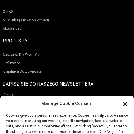
O NAS
Skontaktuj Się Ze Sprzedażą
Aktualności
PRODUKTY
Suszarka Do Żywności
Liofilizator
Krajalnica Do Żywności
ZAPISZ SIĘ DO NASZEGO NEWSLETTERA
Manage Cookie Consent
Cookies give you a personalized experience. Cookie files help us to enhance
Składać
your experience using our website, simplify navigation, keep our website
safe, and assist in our marketing efforts. By clicking "Accept", you agree to
the storing of cookies on your device for these purposes. Click "Adjust" to