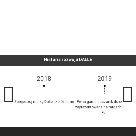
OBSZAR FABRYKI
ODM/OEM
DOSTĘPNY
Historia rozwoju DALLE
2018
2019
Zarejestruj markę Dalle i załóż firmę
Pełna gama suszarek do owoców
zaprezentowana na targach Canton
Fair