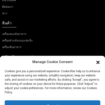
เกี่ยวกับเดล
ติดต่อเรา
ข่าว
สินค้า
เครื่องอบแห้งอาหาร
เครื่องทำแห้งแบบแช่แข็ง
เครื่องหั่นอาหาร
สมัครรับจดหมายข่าวของเรา
Manage Cookie Consent
Cookies give you a personalized experience. Cookie files help us to enhance
your experience using our website, simplify navigation, keep our website
safe, and assist in our marketing efforts. By clicking "Accept", you agree to
the storing of cookies on your device for these purposes. Click "Adjust" to
ส่ง
adjust your cookie preferences. For more information, review our Cookies
Policy.
โทรศัพท์:
(+86)757-29292044
อีเมล:
Info@fsdalle.com