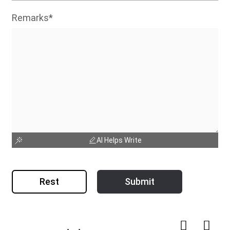
Remarks*
AI Helps Write
Rest
Submit