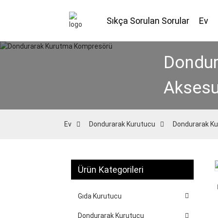
Sıkça Sorulan Sorular
Ev
Dondur
Aksesu
Ev
Dondurarak Kurutucu
Dondurarak Ku
Ürün Kategorileri
Loading...
Loading...
Gıda Kurutucu
Dondurarak Kurutucu