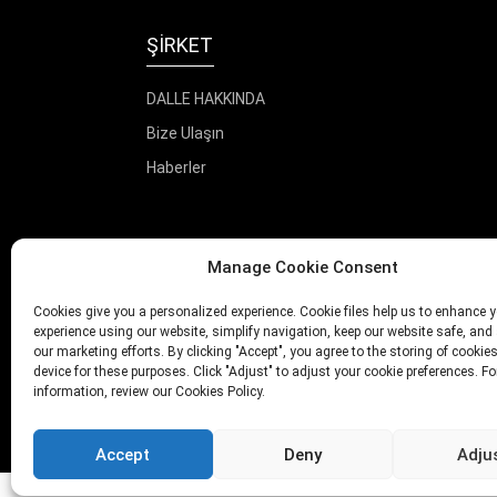
ŞIRKET
DALLE HAKKINDA
Bize Ulaşın
Haberler
Manage Cookie Consent
Cookies give you a personalized experience. Cookie files help us to enhance 
experience using our website, simplify navigation, keep our website safe, and 
our marketing efforts. By clicking "Accept", you agree to the storing of cookie
device for these purposes. Click "Adjust" to adjust your cookie preferences. F
information, review our Cookies Policy.
Accept
Deny
Adju