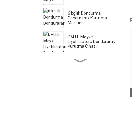
6 kg'lık Dondurma
Dondurarak Kurutma
Makinesi
DALLE Meyve
Liyofilizatörü Dondurarak
Kurutma Cihazı
Ev Tipi Dondurarak
Kurutma Makinesi
20 Tepsili Ticari Meyve
Kurutma Makinesi
20 kg Gıda Dondurarak
Kurutma Cihazı