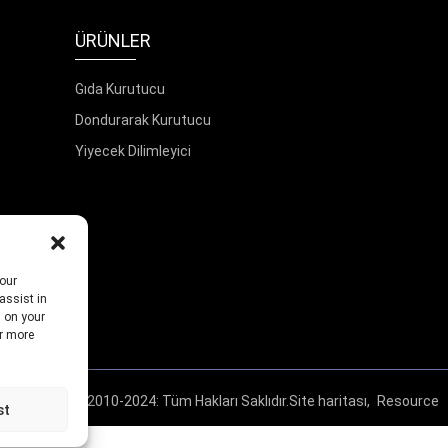
ÜRÜNLER
Gıda Kurutucu
Dondurarak Kurutucu
Yiyecek Dilimleyici
your
assist in
s on your
or more
© Telif Hakkı - 2010-2024: Tüm Hakları Saklıdır.
Site haritası,
Resource
st