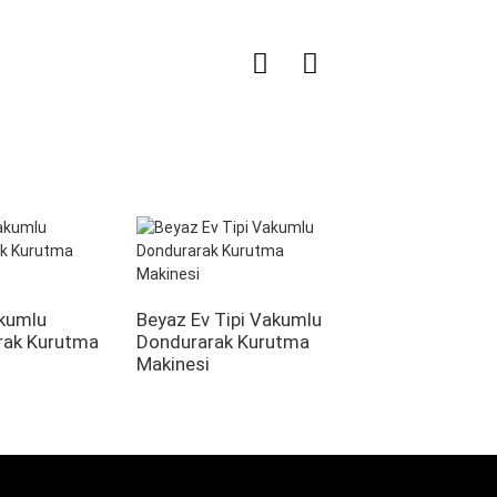
Ticari Narenciye
Sıkma Makinesi
akumlu
Beyaz Ev Tipi Vakumlu
rak Kurutma
Dondurarak Kurutma
Makinesi