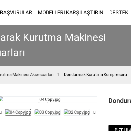
BAŞVURULAR
MODELLERİ KARŞILAŞTIRIN
DESTEK
arak Kurutma Makinesi
arları
rutma Makinesi Aksesuarları
Dondurarak Kurutma Kompresörü
Dondur
Loading...
Loading...
BIZE UL