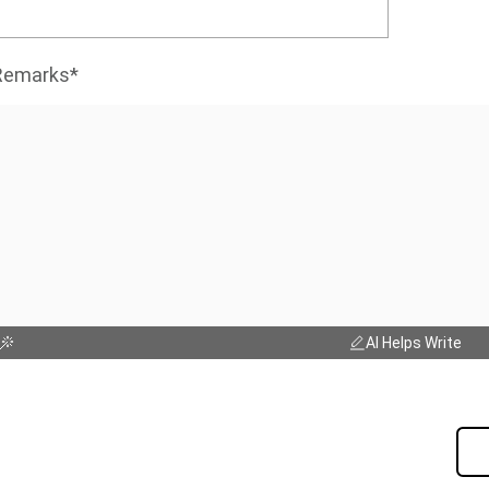
Remarks*
AI Helps Write