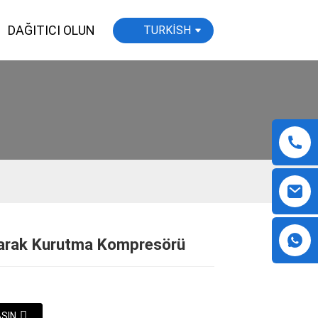
DAĞITICI OLUN
TURKISH
arak Kurutma Kompresörü
Loading...
Loading...
Loading...
Loading...
AŞIN