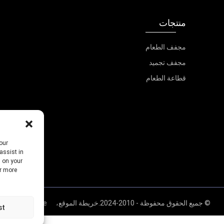
منتجات
مجفف الطعام
مجفف تجميد
قطاعة الطعام
our
assist in
s on your
or more
© جميع الحقوق محفوظة - 2010-2024.
خريطة الموقع،
Resource
st