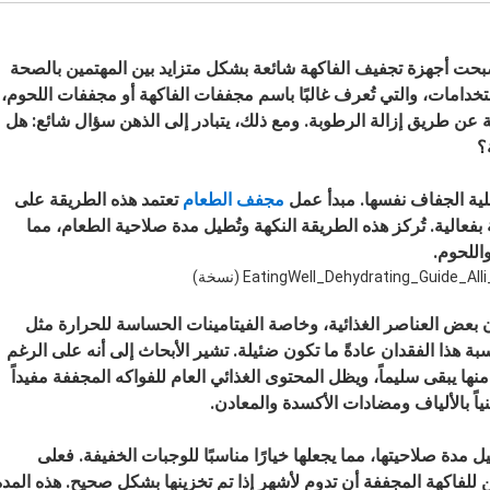
حت أجهزة تجفيف الفاكهة شائعة بشكل متزايد بين المهتمين بالصحة
ستخدامات، والتي تُعرف غالبًا باسم مجففات الفاكهة أو مجففات اللحوم،
 طريق إزالة الرطوبة. ومع ذلك، يتبادر إلى الذهن سؤال شائع: هل
؟
لية الجفاف نفسها. مبدأ عمل
مجفف الطعام
تعتمد هذه الطريقة على
بفعالية. تُركز هذه الطريقة النكهة وتُطيل مدة صلاحية الطعام، مما
اللحوم.
ن بعض العناصر الغذائية، وخاصة الفيتامينات الحساسة للحرارة مثل
 هذا الفقدان عادةً ما تكون ضئيلة. تشير الأبحاث إلى أنه على الرغم
نها يبقى سليماً، ويظل المحتوى الغذائي العام للفواكه المجففة مفيداً
نياً بالألياف ومضادات الأكسدة والمعادن.
ل مدة صلاحيتها، مما يجعلها خيارًا مناسبًا للوجبات الخفيفة. فعلى
للفاكهة المجففة أن تدوم لأشهر إذا تم تخزينها بشكل صحيح. هذه المدة