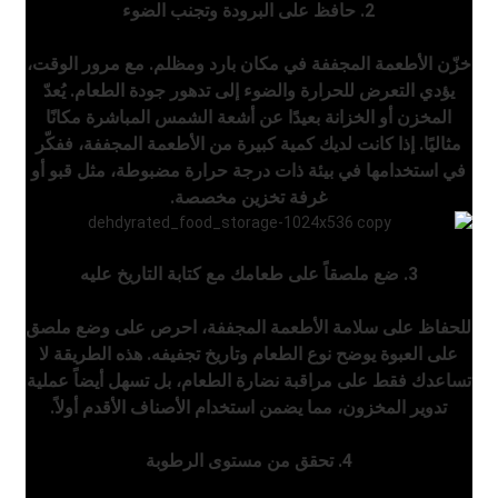
2. حافظ على البرودة وتجنب الضوء
خزّن الأطعمة المجففة في مكان بارد ومظلم. مع مرور الوقت،
يؤدي التعرض للحرارة والضوء إلى تدهور جودة الطعام. يُعدّ
المخزن أو الخزانة بعيدًا عن أشعة الشمس المباشرة مكانًا
مثاليًا. إذا كانت لديك كمية كبيرة من الأطعمة المجففة، ففكّر
في استخدامها في بيئة ذات درجة حرارة مضبوطة، مثل قبو أو
غرفة تخزين مخصصة.
3. ضع ملصقاً على طعامك مع كتابة التاريخ عليه
للحفاظ على سلامة الأطعمة المجففة، احرص على وضع ملصق
على العبوة يوضح نوع الطعام وتاريخ تجفيفه. هذه الطريقة لا
تساعدك فقط على مراقبة نضارة الطعام، بل تسهل أيضاً عملية
تدوير المخزون، مما يضمن استخدام الأصناف الأقدم أولاً.
4. تحقق من مستوى الرطوبة