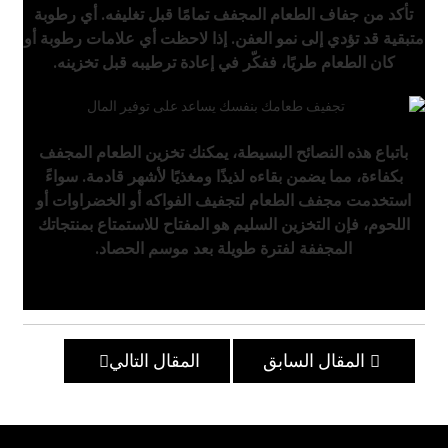
تأكد من جفاف الطعام المجفف تمامًا قبل تغليفه. أي رطوبة
متبقية قد تؤدي إلى نمو العفن. إذا لاحظت أي علامات رطوبة أو
كان الطعام طريًا، ففكّر في إعادة ترطيبه قبل تخزينه.
باتباع هذه النصائح البسيطة، يمكنك تخزين الطعام المجفف
بكفاءة، مما يضمن بقاءه لذيذًا ومغذيًا لأشهر قادمة. سواءً
استخدمت مجفف الطعام لتجفيف الفواكه أو الخضراوات أو
اللحوم، فإن التخزين السليم هو المفتاح للاستمتاع بمنتجاتك
المجففة لفترة طويلة بعد موسم الحصاد.
المقال السابق
المقال التالي