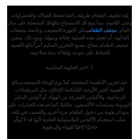
يُعد تجفيف الطعام طريقة رائعة لحفظ الفواكه والخضراوات
وحتى اللحوم، مما يتيح لك الاستمتاع بنكهاتك المفضلة على مدار
العام.
مجفف الطعام
يمكن لأجهزة التجفيف، وخاصة مجففات
الفاكهة، أن تجعل هذه العملية فعالة وسهلة. ومع ذلك، بمجرد
تجفيف الطعام بنجاح، يصبح التخزين السليم أمراً بالغ الأهمية
للحفاظ على جودته وإطالة مدة صلاحيته.
1. اختر الحاوية المناسبة
عند تخزين الأطعمة المجففة، يُعدّ نوع الوعاء المستخدم بالغ
الأهمية. تُعتبر الأوعية المُحكمة الإغلاق، مثل البرطمانات
الزجاجية، والأكياس المُفرغة من الهواء، أو أكياس المايلر
المزودة بممتصات الأكسجين، مثاليةً. تُساعد هذه الخيارات على
منع الرطوبة من دخول الطعام مرة أخرى والتسبب في تلفه.
تجنّب استخدام الأكياس البلاستيكية العادية لأنها قد لا تُوفّر
حاجزًا كافيًا للهواء والرطوبة.