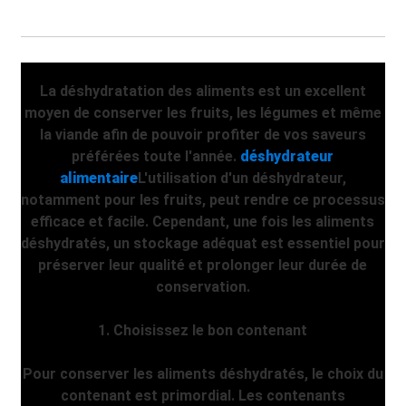
La déshydratation des aliments est un excellent
moyen de conserver les fruits, les légumes et même
la viande afin de pouvoir profiter de vos saveurs
préférées toute l'année.
déshydrateur
alimentaire
L'utilisation d'un déshydrateur,
notamment pour les fruits, peut rendre ce processus
efficace et facile. Cependant, une fois les aliments
déshydratés, un stockage adéquat est essentiel pour
préserver leur qualité et prolonger leur durée de
conservation.
1. Choisissez le bon contenant
Pour conserver les aliments déshydratés, le choix du
contenant est primordial. Les contenants