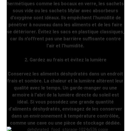
hermétiques comme les bocaux en verre, les sachets
sous vide ou les sachets Mylar avec absorbeurs
d'oxygène sont idéaux. Ils empêchent l'humidité de
pénétrer à nouveau dans les aliments et de les faire
se détériorer. Évitez les sacs en plastique classiques,
car ils n'offrent pas une barrière suffisante contre
l'air et l'humidité.
2. Gardez au frais et évitez la lumière
Conservez les aliments déshydratés dans un endroit
frais et sombre. La chaleur et la lumière altèrent leur
qualité avec le temps. Un garde-manger ou une
armoire à l'abri de la lumière directe du soleil est
idéal. Si vous possédez une grande quantité
d'aliments déshydratés, envisagez de les conserver
dans un environnement à température contrôlée,
comme une cave ou une pièce de stockage dédiée.