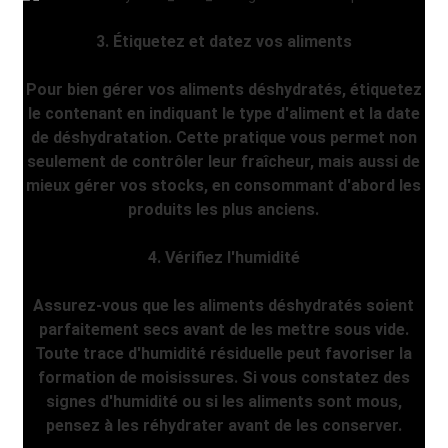
3. Étiquetez et datez vos aliments
Pour bien gérer vos aliments déshydratés, étiquetez
le contenant en indiquant le type d'aliment et la date
de déshydratation. Cette pratique vous permet non
seulement de contrôler leur fraîcheur, mais aussi de
mieux gérer vos stocks, en consommant d'abord les
produits les plus anciens.
4. Vérifiez l'humidité
Assurez-vous que les aliments déshydratés soient
parfaitement secs avant de les mettre sous vide.
Toute trace d'humidité résiduelle peut favoriser la
formation de moisissures. Si vous constatez des
signes d'humidité ou si les aliments sont mous,
pensez à les réhydrater avant de les conserver.