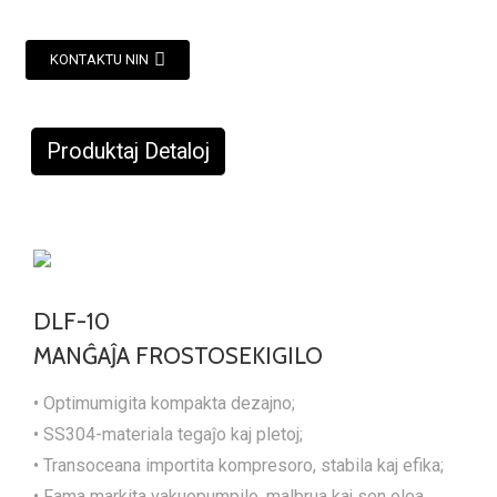
KONTAKTU NIN
Produktaj Detaloj
DLF-10
MANĜAĴA FROSTOSEKIGILO
• Optimumigita kompakta dezajno;
• SS304-materiala tegaĵo kaj pletoj;
• Transoceana importita kompresoro, stabila kaj efika;
• Fama markita vakuopumpilo, malbrua kaj sen olea