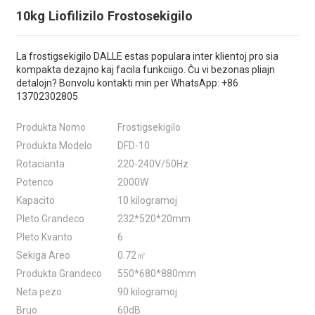
10kg Liofilizilo Frostosekigilo
La frostigsekigilo DALLE estas populara inter klientoj pro sia
kompakta dezajno kaj facila funkciigo. Ĉu vi bezonas pliajn
detalojn? Bonvolu kontakti min per WhatsApp: +86
13702302805
Produkta Nomo
Frostigsekigilo
Produkta Modelo
DFD-10
Rotacianta
220-240V/50Hz
Potenco
2000W
Kapacito
10 kilogramoj
Pleto Grandeco
232*520*20mm
Pleto Kvanto
6
Sekiga Areo
0.72㎡
Produkta Grandeco
550*680*880mm
Neta pezo
90 kilogramoj
Bruo
60dB