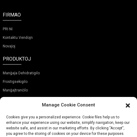
FIRMAO
PRI NI
Kontaktu Vendojn
Novaĵoj
PRODUKTOJ
Manĝaĵa Dehidratigilo
Frostigsekigilo
Manĝaĵtranĉilo
ABONU NIAN NOVAĴLETERON
Manage Cookie Consent
Cookies give you a personalized experience. Cookie files help us to
enhance your experience using our website, simplify navigation, keep our
website safe, and assist in our marketing efforts. By clicking "Accept",
you agree to the storing of cookies on your device for these purposes.