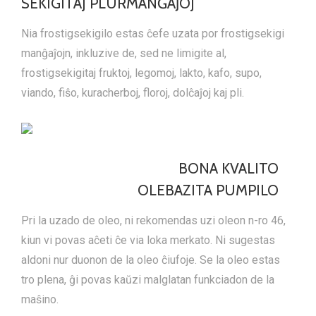
SEKIGITAJ PLURMANĜAĴOJ
Nia frostigsekigilo estas ĉefe uzata por frostigsekigi
manĝaĵojn, inkluzive de, sed ne limigite al,
frostigsekigitaj fruktoj, legomoj, lakto, kafo, supo,
viando, fiŝo, kuracherboj, floroj, dolĉaĵoj kaj pli.
BONA KVALITO
OLEBAZITA PUMPILO
Pri la uzado de oleo, ni rekomendas uzi oleon n-ro 46,
kiun vi povas aĉeti ĉe via loka merkato. Ni sugestas
aldoni nur duonon de la oleo ĉiufoje. Se la oleo estas
tro plena, ĝi povas kaŭzi malglatan funkciadon de la
maŝino.