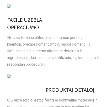
FACILE UZEBLA
OPERACIUMO
Ni uzas la plene aŭtomatan sistemon por helpi
klientojn, precipe komencantojn, rapide komenci la
liofilizadon. La sistemo aŭtomate detektos la
ingrediencojn, kiujn necesas liofilizado, kaj komencos la
respondan proceduron.
PRODUKTAJ DETALOJ
Ĉiuj akcesoraĵoj estas faritaj el bonkvalitaj materialoj, ni
provizas unu-jaran garantion por la tuta maŝino kaj