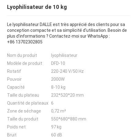
Lyophilisateur de 10 kg
Le lyophilisateur DALLE est très apprécié des clients pour sa
conception compacte et sa simplicité d'utilisation. Besoin de
plus d'informations ? Contactez-moi sur WhatsApp :
+86 13702302805
Nom du produit
lyophilisateur
Modèle de produit
DFD-10
Rotatif
220-240 V/50 Hz
Pouvoir
2000W
Capacité
8-10 kg
Taille du plateau
232*520*20 mm
Quantité de plateaux
6
Zone de séchage
0,72 m²
Taille du produit
550*680*880 mm
Poids net
97 kg
Bruit
60 dB