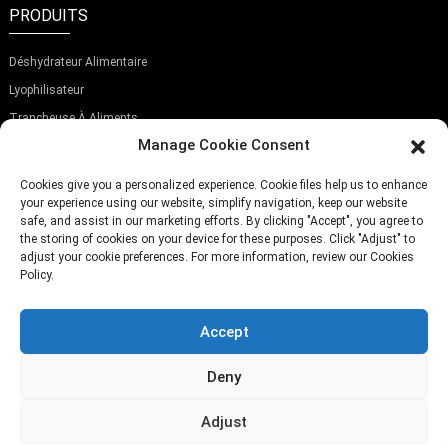
PRODUITS
Déshydrateur Alimentaire
Lyophilisateur
Trancheuse À Aliments
Manage Cookie Consent
ABONNEZ-VOUS À NOTRE NEWSLETTER
Cookies give you a personalized experience. Cookie files help us to enhance
your experience using our website, simplify navigation, keep our website
safe, and assist in our marketing efforts. By clicking "Accept", you agree to
the storing of cookies on your device for these purposes. Click "Adjust" to
adjust your cookie preferences. For more information, review our Cookies
Policy.
Soumettre
Accept
TÉLÉPHONE:
(+86)757-29292044
E-MAIL:
Info@fsdalle.com
Deny
Adjust