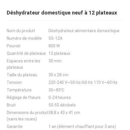
Déshydrateur domestique neuf à 12 plateaux
Nom du produit
Déshydrateur alimentaire domestique
Numéro de modèle
SS-12A
Pouvoir
800 W
Quantité de plateaux
12 plateaux
Espaces entre les
30 mm
plateaux
Taille du plateau
30 x 28 cm
Tension
220-240 V~50 Hz/60 Hz 110 V~60 Hz
Température
30~85℃
Réglage de l'heure
0-24 heures
Bruit
50-55 décibels
Dimensions du produit
38,8 x 43 x 41 cm
(sans les roues)
Garantie
1 an (élément chauffant pour 3 ans)