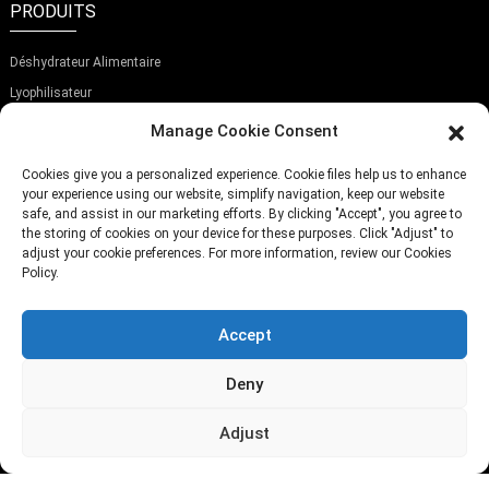
PRODUITS
Déshydrateur Alimentaire
Lyophilisateur
Trancheuse À Aliments
Manage Cookie Consent
ABONNEZ-VOUS À NOTRE NEWSLETTER
Cookies give you a personalized experience. Cookie files help us to enhance
your experience using our website, simplify navigation, keep our website
safe, and assist in our marketing efforts. By clicking "Accept", you agree to
the storing of cookies on your device for these purposes. Click "Adjust" to
adjust your cookie preferences. For more information, review our Cookies
Policy.
Soumettre
Accept
TÉLÉPHONE:
(+86)757-29292044
Deny
E-MAIL:
Info@fsdalle.com
Adjust