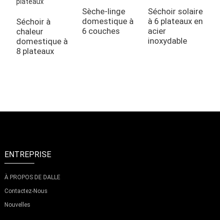
Sèche-linge
Séchoir solaire
domestique à
à 6 plateaux en
Séchoir à
D
6 couches
acier
chaleur
d
inoxydable
domestique à
v
8 plateaux
p
ENTREPRISE
À PROPOS DE DALLE
Contactez-Nous
Nouvelles