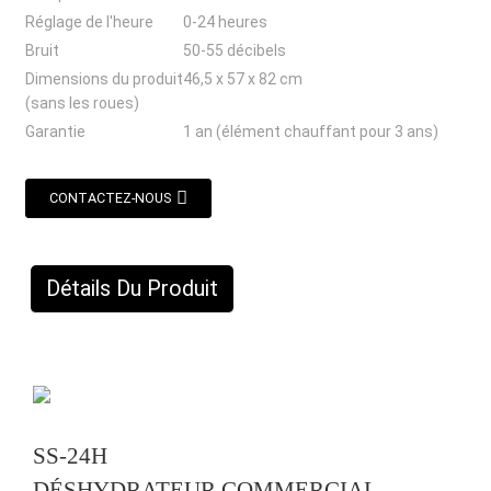
Réglage de l'heure
0-24 heures
Bruit
50-55 décibels
Dimensions du produit
46,5 x 57 x 82 cm
(sans les roues)
Garantie
1 an (élément chauffant pour 3 ans)
CONTACTEZ-NOUS
Détails Du Produit
SS-24H
DÉSHYDRATEUR COMMERCIAL