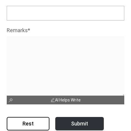
Remarks*
AI Helps Write
Rest
Submit