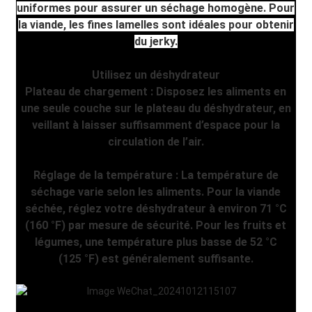
uniformes pour assurer un séchage homogène. Pour
la viande, les fines lamelles sont idéales pour obtenir
du jerky.
Utilisez un déshydrateur
Plateau de chargement : Disposez les aliments en
une seule couche sur le plateau du déshydrateur, en
veillant à laisser suffisamment d’espace pour la
circulation de l’air.
Réglage de la température : La température de
séchage varie selon les aliments. Pour la viande
séchée, réglez votre déshydrateur à environ 71 °C
(160 °F) par mesure de sécurité. Pour les fruits et
légumes, une température plus basse de 52 °C
(125 °F) est généralement suffisante.