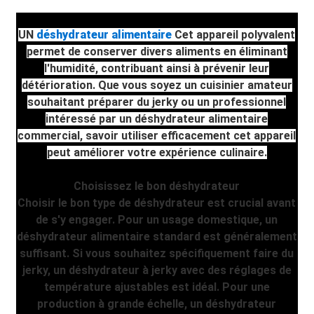
UN
déshydrateur alimentaire
Cet appareil polyvalent
permet de conserver divers aliments en éliminant
l'humidité, contribuant ainsi à prévenir leur
détérioration. Que vous soyez un cuisinier amateur
souhaitant préparer du jerky ou un professionnel
intéressé par un déshydrateur alimentaire
commercial, savoir utiliser efficacement cet appareil
peut améliorer votre expérience culinaire.
Choisissez le bon déshydrateur
Choisir le bon type de déshydrateur est crucial avant
de s'y engager. Pour un usage domestique, un
déshydrateur alimentaire standard est généralement
suffisant. Si vous souhaitez spécifiquement faire du
jerky, un déshydrateur à jerky avec des réglages de
température ajustables est idéal. Pour une
production à grande échelle, un déshydrateur