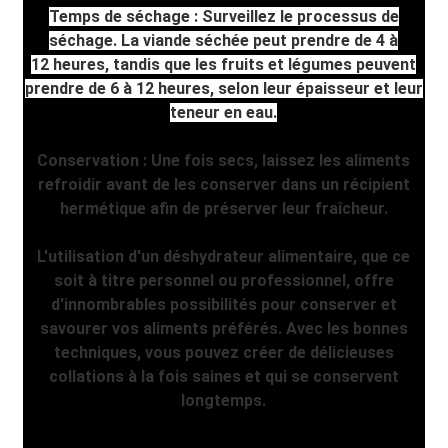
Temps de séchage : Surveillez le processus de
séchage. La viande séchée peut prendre de 4 à
12 heures, tandis que les fruits et légumes peuvent
prendre de 6 à 12 heures, selon leur épaisseur et leur
teneur en eau.
Conservation : Une fois secs, laissez les aliments
refroidir avant de les conserver dans un récipient
hermétique afin de préserver leur fraîcheur.
L'utilisation d'un déshydrateur alimentaire, que ce
soit à titre personnel ou professionnel, offre
d'innombrables possibilités pour conserver et
savourer vos aliments préférés. Avec les bonnes
techniques, vous pouvez créer de délicieuses
collations à la fois saines et qui se conservent
longtemps.