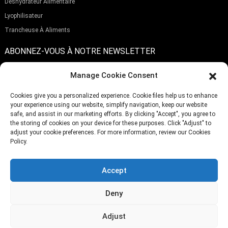
Déshydrateur Alimentaire
Lyophilisateur
Trancheuse À Aliments
ABONNEZ-VOUS À NOTRE NEWSLETTER
Manage Cookie Consent
Cookies give you a personalized experience. Cookie files help us to enhance
your experience using our website, simplify navigation, keep our website
Soumettre
safe, and assist in our marketing efforts. By clicking "Accept", you agree to
the storing of cookies on your device for these purposes. Click "Adjust" to
adjust your cookie preferences. For more information, review our Cookies
Policy.
TÉLÉPHONE:
(+86)757-29292044
E-MAIL:
Info@fsdalle.com
Accept
Deny
Adjust
© Droits d'auteur - 2010-2024 : Tous droits réservés.
Plan du site,
Resource