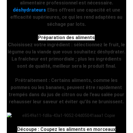
alimentaire professionnel est nécessaire.
déshydrateurs
Elles offrent une capacité et une
efficacité supérieures, ce qui les rend adaptées au
séchage par lots.
Préparation des aliments
Choisissez votre ingrédient : sélectionnez le fruit, le
légume ou la viande que vous souhaitez déshydrater.
La fraîcheur est primordiale ; plus les ingrédients
sont de qualité, meilleur sera le produit final.
Prétraitement : Certains aliments, comme les
pommes ou les bananes, peuvent être rapidement
trempés dans du jus de citron ou de l’eau salée pour
rehausser leur saveur et éviter qu’ils ne brunissent.
Découpe : Coupez les aliments en morceaux