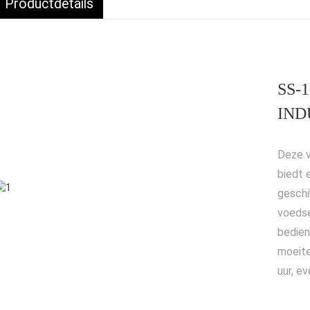
Productdetails
SS-
IND
Deze v
biedt 
geschi
voedse
bedien
moeite
uur, e