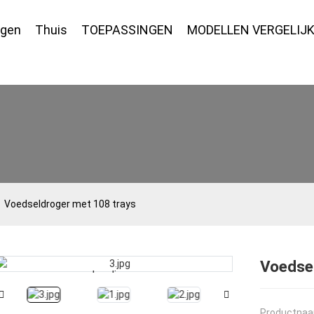
agen
Thuis
TOEPASSINGEN
MODELLEN VERGELIJ
Voedseldroger met 108 trays
Voedse
Loading...
Loading...
Productna