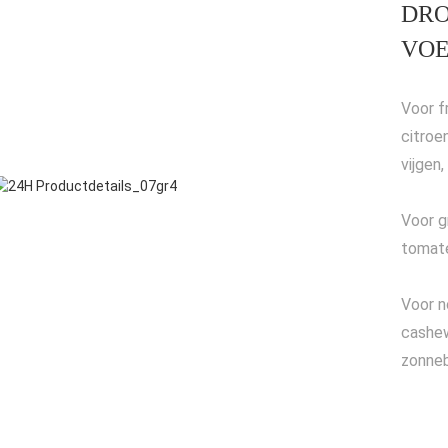
DRO
VOE
Voor f
citroe
vijgen,
Voor g
tomate
Voor n
cashew
zonneb