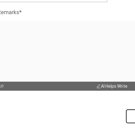
Remarks*
AI Helps Write