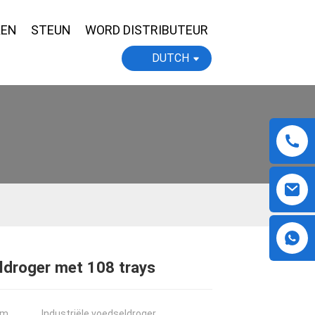
KEN
STEUN
WORD DISTRIBUTEUR
DUTCH
ldroger met 108 trays
Loading...
Loading...
Loading...
Loading...
am
Industriële voedseldroger