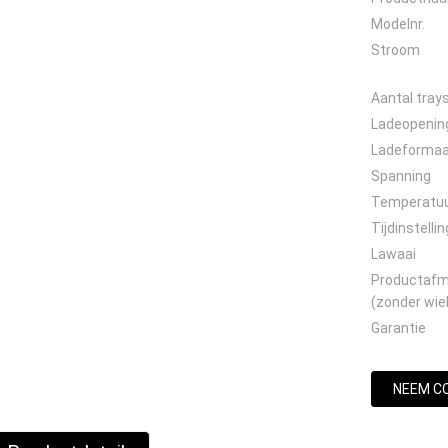
Modelnr.
Stroom
Aantal tray
Ladeopenin
Ladeforma
Spanning
Temperatu
Tijdinstellin
Lawaai
Productafm
(zonder wie
Garantie
NEEM C