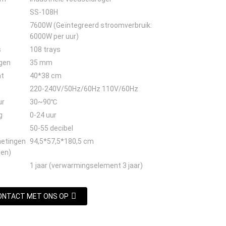
SS-108H
7600W (Geïntegreerd stroomverbruik:
6000W per uur)
s
108 trays
gen
35 mm
at
40*38 cm
220-240V/50Hz/60Hz 110V/60Hz
ur
30~90℃
g
0-24 uur
50-55 decibel
etingen
94,5*57,5*180,5 cm
len)
1 jaar (verwarmingselement 3 jaar)
ONTACT MET ONS OP