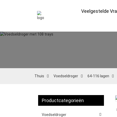
Veelgestelde Vr
Thuis
Voedseldroger
64-116 lagen
Productcategorieën
Loading...
Loading...
Voedseldroger