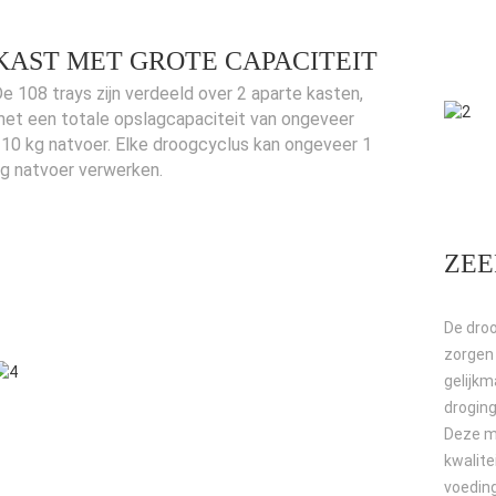
KAST MET GROTE CAPACITEIT
e 108 trays zijn verdeeld over 2 aparte kasten,
et een totale opslagcapaciteit van ongeveer
10 kg natvoer. Elke droogcyclus kan ongeveer 1
g natvoer verwerken.
ZEE
De droo
zorgen
gelijkm
droging
Deze me
kwalite
voedin