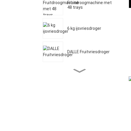
Fruitdroogmachine met
48 trays
6 kg ijsvriesdroger
DALLE Fruitvriesdroger
Vriesdroogmachine voor
thuisgebruik
Commerciële
fruitdroogmachine met
20 trays
20 kg voedselvriesdroger