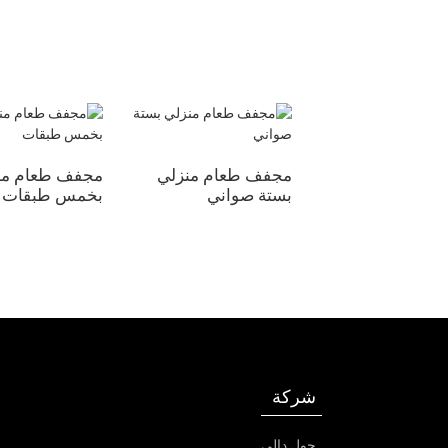
مجفف طعام منزلي
مجفف طعام من
بستة صواني
بخمس طبقات
شركة
حول دالي