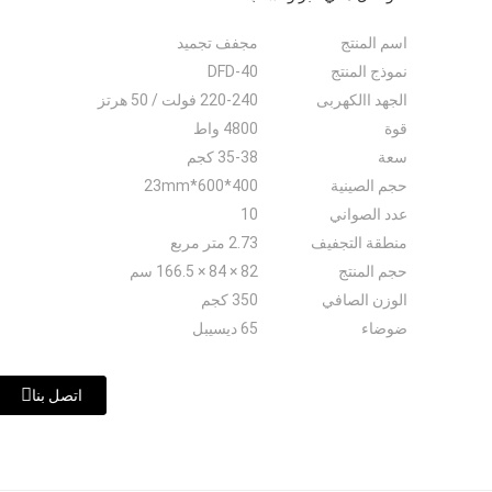
اسم المنتج
مجفف تجميد
نموذج المنتج
DFD-40
الجهد االكهربى
220-240 فولت / 50 هرتز
قوة
4800 واط
سعة
35-38 كجم
حجم الصينية
400*600*23mm
عدد الصواني
10
منطقة التجفيف
2.73 متر مربع
حجم المنتج
82 × 84 × 166.5 سم
الوزن الصافي
350 كجم
ضوضاء
65 ديسيبل
اتصل بنا