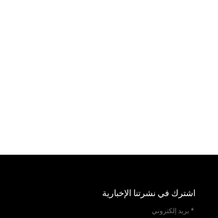
مجفف طعام رقمي بـ 24
آلة تجفيف الطعام
صينية
الرقمية ذات 20 صينية
اشترك في نشرتنا الإخبارية