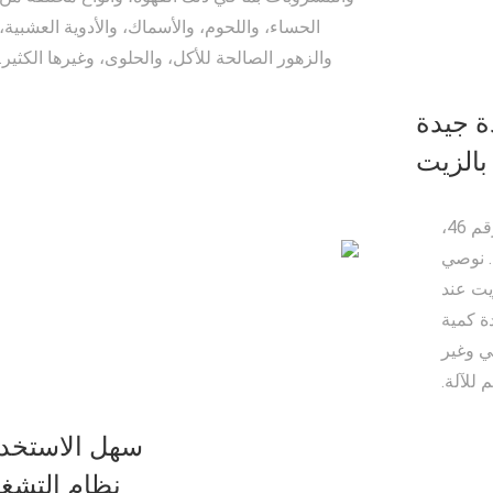
الحساء، واللحوم، والأسماك، والأدوية العشبية،
والزهور الصالحة للأكل، والحلوى، وغيرها الكثير.
ة جيدة
الزيت
عند استخدام الزيت، ننصح باستخدام زيت رقم 46،
. نوصي
يت عند
ة كمية
ي وغير
 للآلة.
سهل الاستخد
نظام التشغ