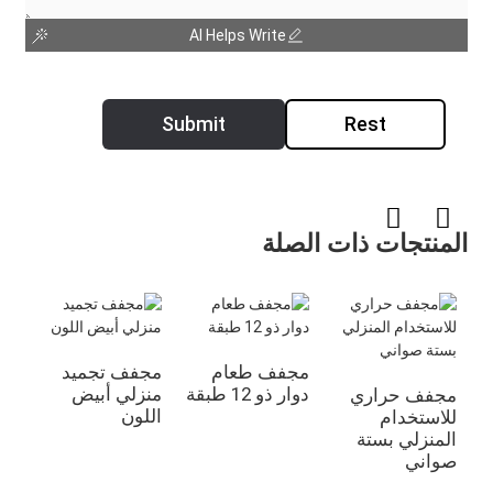
AI Helps Write
Submit
Rest
المنتجات ذات الصلة
مجفف طعام
مجفف تجميد
مج
دوار ذو 12 طبقة
منزلي أبيض
108 ص
مجفف حراري
اللون
للاستخدام
المنزلي بستة
صواني