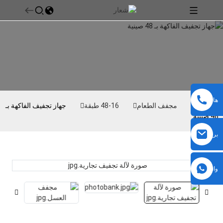
هاتف
بيت
مجفف الطعام
16-48 طبقة
جهاز تجفيف الفاكهة بـ
48 صينية
بريد
إلكتروني
واتساب