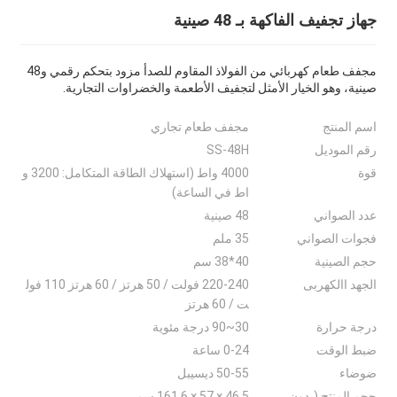
جهاز تجفيف الفاكهة بـ 48 صينية
مجفف طعام كهربائي من الفولاذ المقاوم للصدأ مزود بتحكم رقمي و48
صينية، وهو الخيار الأمثل لتجفيف الأطعمة والخضراوات التجارية.
اسم المنتج
مجفف طعام تجاري
رقم الموديل
SS-48H
قوة
4000 واط (استهلاك الطاقة المتكامل: 3200 و
اط في الساعة)
عدد الصواني
48 صينية
فجوات الصواني
35 ملم
حجم الصينية
40*38 سم
الجهد االكهربى
220-240 فولت / 50 هرتز / 60 هرتز 110 فول
ت / 60 هرتز
درجة حرارة
30~90 درجة مئوية
ضبط الوقت
0-24 ساعة
ضوضاء
50-55 ديسيبل
حجم المنتج (بدون
46.5 × 57 × 161.6 سم