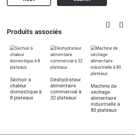
Produits associés
Séchoir à
Déshydrateur
D
chaleur
alimentaire
d
Machine de
domestique à
commercial à
d
séchage
8 plateaux
32 plateaux
1
alimentaire
industrielle à
80 plateaux