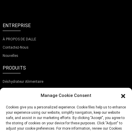
ENTREPRISE
À PROPOS DE DALLE
Contactez-Nous
Nouvelles
PRODUITS
Déshydrateur Alimentaire
Lyophilisateur
Manage Cookie Consent
Trancheuse À Aliments
Cookies give you a personalized experience. Cookie files help us to enhance
ABONNEZ-VOUS À NOTRE NEWSLETTER
your experience using our website, simplify navigation, keep our website
safe, and assist in our marketing efforts. By clicking "Accept", you agree to
the storing of cookies on your device for these purposes. Click "Adjust" to
adjust your cookie preferences. For more information, review our Cookies