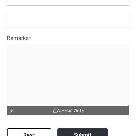
Remarks*
AI Helps Write
Rest
Submit