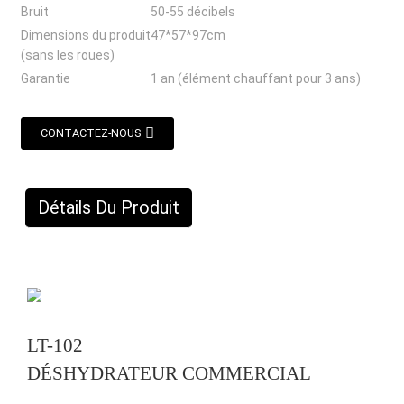
Bruit
50-55 décibels
Dimensions du produit
47*57*97cm
(sans les roues)
Garantie
1 an (élément chauffant pour 3 ans)
CONTACTEZ-NOUS
Détails Du Produit
LT-102
DÉSHYDRATEUR COMMERCIAL