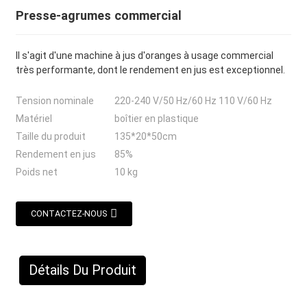
Presse-agrumes commercial
Il s'agit d'une machine à jus d'oranges à usage commercial
très performante, dont le rendement en jus est exceptionnel.
Tension nominale
220-240 V/50 Hz/60 Hz 110 V/60 Hz
Matériel
boîtier en plastique
Taille du produit
135*20*50cm
Rendement en jus
85%
Poids net
10 kg
CONTACTEZ-NOUS
Détails Du Produit