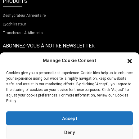
PRODUITS
Déshydrateur Alimentaire
Lyophilisateur
Trancheuse À Aliments
ABONNEZ-VOUS À NOTRE NEWSLETTER
Manage Cookie Consent
Cookies give you a personalized experience. Cookie files help us to enhance
your experience using our website, simplify navigation, keep our website
Soumettre
safe, and assist in our marketing efforts. By clicking "Accept", you agree to
the storing of cookies on your device for these purposes. Click "Adjust" to
adjust your cookie preferences. For more information, review our Cookies
Policy.
TÉLÉPHONE:
(+86)757-29292044
E-MAIL:
Info@fsdalle.com
Accept
Deny