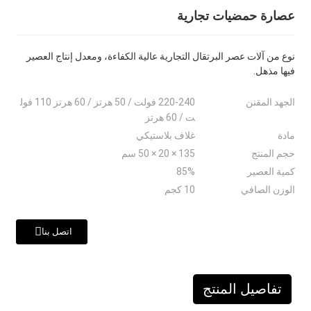
عصارة حمضيات تجارية
نوع من آلات عصر البرتقال التجارية عالية الكفاءة، ومعدل إنتاج العصير
فيها مذهل.
الجهد المقنن
220-240 فولت / 50 هرتز / 60 هرتز 110 فول
ت / 60 هرتز
مادة
غلاف بلاستيكي
حجم المنتج
135 × 20 × 50 سم
كمية العصير
85%
الوزن الصافي
10 كجم
اتصل بنا
تفاصيل المنتج