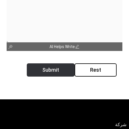
AI Helps Write
Submit
Rest
شركة