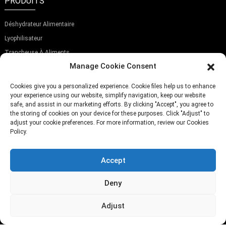
PRODUITS
Déshydrateur Alimentaire
Lyophilisateur
Trancheuse À Aliments
Manage Cookie Consent
ABONNEZ-VOUS À NOTRE NEWSLETTER
Cookies give you a personalized experience. Cookie files help us to enhance
your experience using our website, simplify navigation, keep our website
safe, and assist in our marketing efforts. By clicking "Accept", you agree to
the storing of cookies on your device for these purposes. Click "Adjust" to
adjust your cookie preferences. For more information, review our Cookies
Policy.
Soumettre
Accept
TÉLÉPHONE:
(+86)757-29292044
E-MAIL:
Info@fsdalle.com
Deny
Adjust