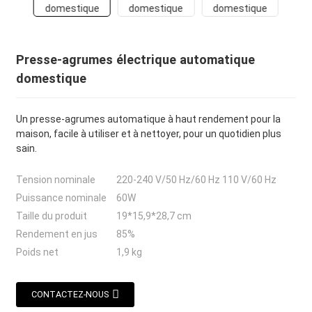
Presse-agrumes électrique automatique
domestique
Un presse-agrumes automatique à haut rendement pour la
maison, facile à utiliser et à nettoyer, pour un quotidien plus
sain.
Tension nominale
220-240 V/50 Hz/60 Hz 110 V/60 Hz
Puissance nominale
60W
Taille du produit
19*15,9*28,7 cm
Rendement en jus
85%
Poids net
1,9 kg
CONTACTEZ-NOUS