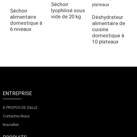
Séchoir
T
lyophilisé sous
é
Séchoir
vide de 20 kg
a
alimentaire
Déshydrateur
i
domestique à
alimentaire de
6 niveaux
cuisine
domestique à
10 plateaux
ENTREPRISE
À PROPOS DE DALLE
Contactez-Nous
Nouvelles